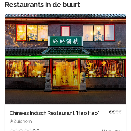
Restaurants in de buurt
€
€
€
€
Chinees Indisch Restaurant "Hao Hao"
Zuidhorn
0.0
0
reviews