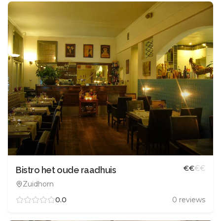
€
€
€
€
Bistro het oude raadhuis
Zuidhorn
0.0
0
reviews