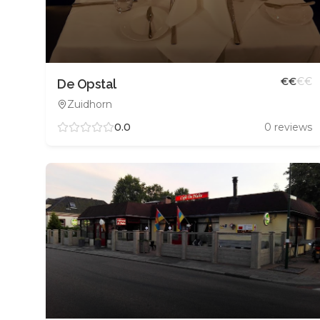
€
€
€
€
De Opstal
Zuidhorn
0.0
0
reviews