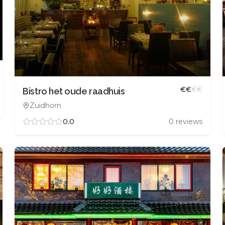
€
€
€
€
Bistro het oude raadhuis
Zuidhorn
0.0
0
reviews