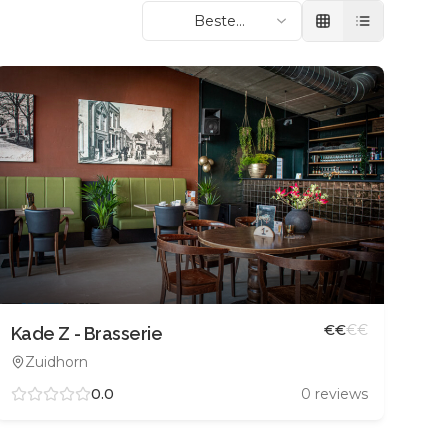
Beste
beoordeling
€
€
€
€
Kade Z - Brasserie
Zuidhorn
0.0
0
reviews