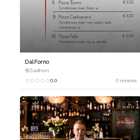
Dal Forno
Zuidhorn
0.0
0
reviews