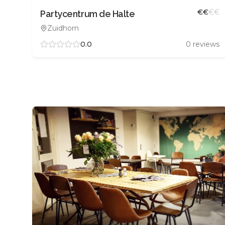
€
€
€
€
Partycentrum de Halte
Zuidhorn
0.0
0
reviews