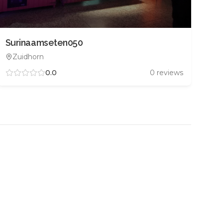
Surinaamseten050
Zuidhorn
0.0
0
reviews