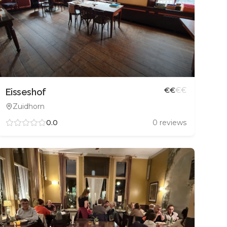
€
€
€
€
Eisseshof
Zuidhorn
0.0
0
reviews