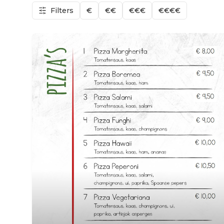
Filters
€
€€
€€€
€€€€