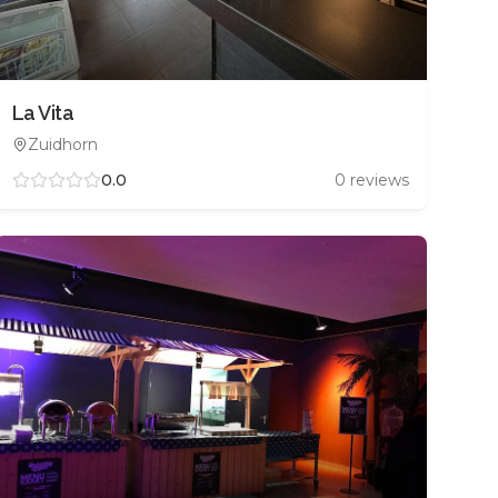
La Vita
Zuidhorn
0.0
0
reviews