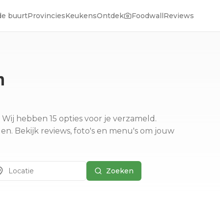
de buurt
Provincies
Keukens
Ontdek
Foodwall
Reviews
n
Wij hebben 15 opties voor je verzameld.
len.
Bekijk reviews, foto's en menu's om jouw
Zoeken