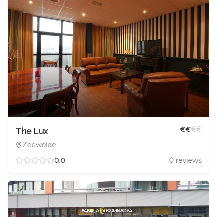
€
€
€
€
The Lux
Zeewolde
0.0
0
reviews