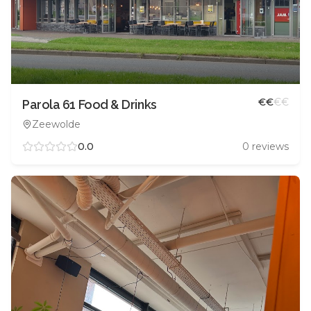
€
€
€
€
Parola 61 Food & Drinks
Zeewolde
0.0
0
reviews