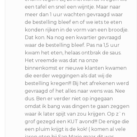
een tafel en snel een wijntje. Maar naar
meer dan 1 uur wachten gevraagd waar
de bestelling bleef en of we iets te eten
konden rijken in de vorm van een broodje.
Dat kon. Na nog een kwartier gevraagd
waar de bestelling bleef. Pas na 1,5 uur
kwam het eten, helaas ontbrak de saus.
Het vreemde was dat na onze
binnenkomst er nieuwe klanten kwamen
die eerder weggingen als dat wij de
bestelling kregen!!! Bij het afrekenen werd
gevraagd of het alles naar wens was. Nee
dus. Ben er verder niet op ingegaan
omdat ik bang was dingen te gaan zeggen
waar ik later spijt van zou krijgen. Op z`n
grof gezegd een KUT avond!!! De enige die
een pluim krijgt is de kok! ( komen al vele
jaren eten bij San Mario maar dit was