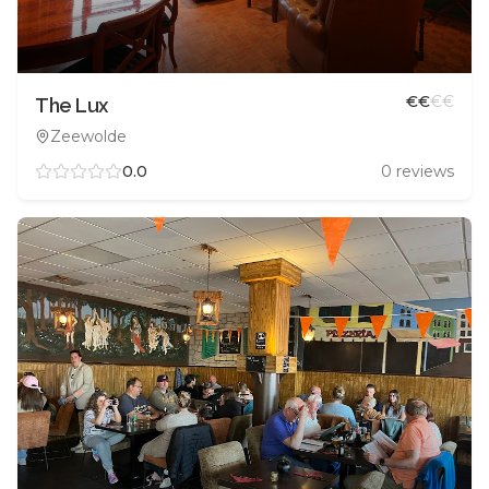
€
€
€
€
The Lux
Zeewolde
0.0
0
reviews