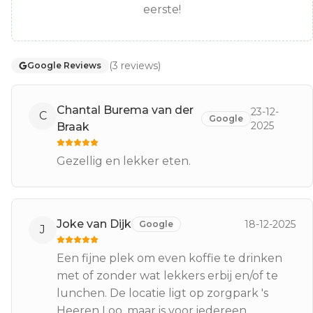
eerste!
(
3
reviews
)
Google Reviews
Chantal Burema van der
23-12-
C
Google
2025
Braak
Gezellig en lekker eten.
Joke van Dijk
18-12-2025
Google
J
Een fijne plek om even koffie te drinken
met of zonder wat lekkers erbij en/of te
lunchen. De locatie ligt op zorgpark 's
Heeren Loo, maar is voor iedereen