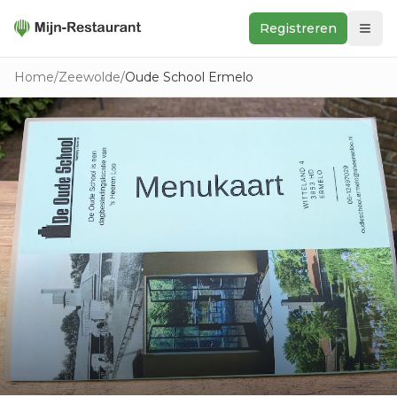
Registreren
Zoeken
Home
/
Zeewolde
/
Oude School Ermelo
In de buurt
Ontdek
Keukens
Foodwall
Reviews