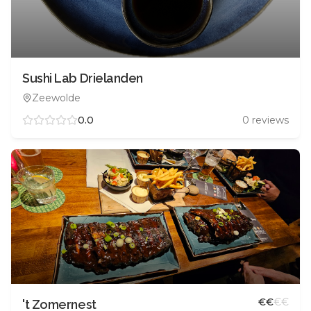
Sushi Lab Drielanden
Zeewolde
0.0
0
reviews
€
€
€
€
't Zomernest