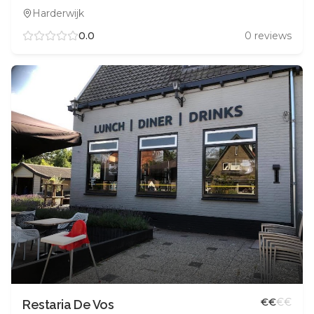
Harderwijk
0.0
0
reviews
€
€
€
€
Restaria De Vos