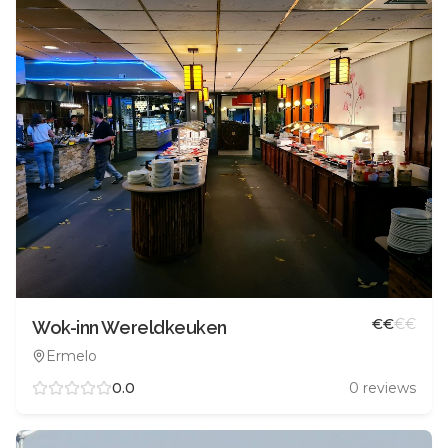
€
€
€
€
Wok-inn Wereldkeuken
Ermelo
0.0
0
reviews