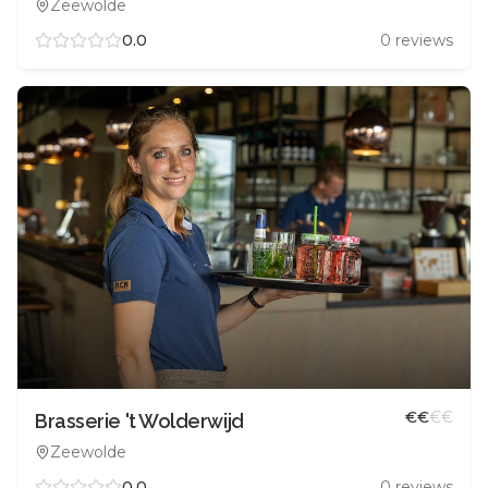
Zeewolde
0.0
0
reviews
€
€
€
€
Brasserie 't Wolderwijd
Zeewolde
0.0
0
reviews