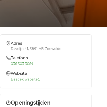
Adres
Ravelijn 41
, 3891 AB
Zeewolde
Telefoon
036 303 3054
Website
Bezoek website
Openingstijden