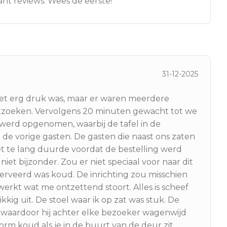
nt reviews. Wees de eerste!
31-12-2025
het erg druk was, maar er waren meerdere
uitzoeken. Vervolgens 20 minuten gewacht tot we
erd opgenomen, waarbij de tafel in de
n de vorige gasten. De gasten die naast ons zaten
t te lang duurde voordat de bestelling werd
et bijzonder. Zou er niet speciaal voor naar dit
eserveerd was koud. De inrichting zou misschien
ewerkt wat me ontzettend stoort. Alles is scheef
ig uit. De stoel waar ik op zat was stuk. De
, waardoor hij achter elke bezoeker wagenwijd
orm koud als je in de buurt van de deur zit.