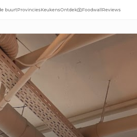
de buurt
Provincies
Keukens
Ontdek
Foodwall
Reviews