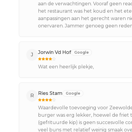
aan de verwachtingen. Vooraf geen reac
het restaurant was het koud en het eten
aanpassingen aan het gerecht waren nie
onervaren. Jammer genoeg geen reden
Jorwin Vd Hof
Google
J
Wat een heerlijk plekje,
Ries Stam
Google
R
Waardevolle toevoeging voor Zeewolde 
burger was erg lekker, hoewel de friet
(gefrituurde kip) is geen succesvolle co
veel buns met relatief weinig smaak ov