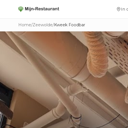
In 
Home
/
Zeewolde
/
Kweek Foodbar