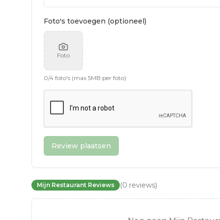
Foto's toevoegen (optioneel)
Foto
0
/
4
foto's (max 5MB per foto)
Review plaatsen
(
0
reviews
)
Mijn Restaurant Reviews