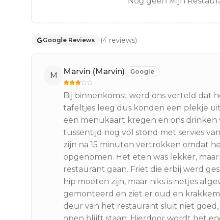
Nog geen Mijn Restaura
(
4
reviews
)
Google Reviews
Marvin (Marvin)
Google
M
Bij binnenkomst werd ons verteld dat 
tafeltjes leeg dus konden een plekje 
een menukaart kregen en ons drinken w
tussentijd nog vol stond met servies va
zijn na 15 minuten vertrokken omdat he
opgenomen. Het eten was lekker, maar ni
restaurant gaan. Friet die erbij werd g
hip moeten zijn, maar niks is netjes afg
gemonteerd en ziet er oud en krakkemikk
deur van het restaurant sluit niet goed
open blijft staan. Hierdoor wordt het en