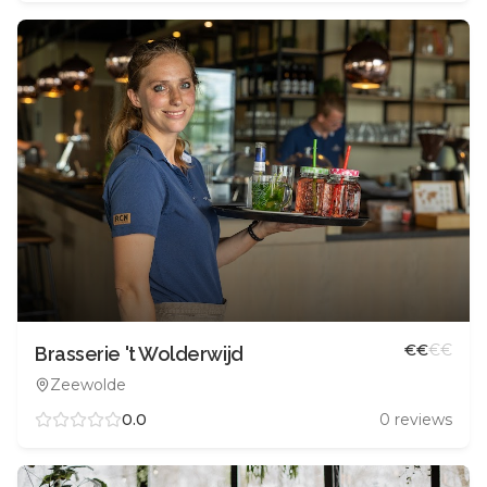
€
€
€
€
Brasserie 't Wolderwijd
Zeewolde
0.0
0
reviews