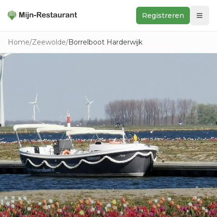
Registreren
Zoeken
Home
/
Zeewolde
/
Borrelboot Harderwijk
In de buurt
Ontdek
Keukens
Foodwall
Reviews