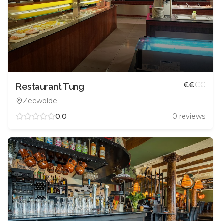
€
€
€
€
Restaurant Tung
Zeewolde
0.0
0
reviews