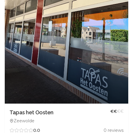
€
€
€
€
Tapas het Oosten
Zeewolde
0.0
0
reviews