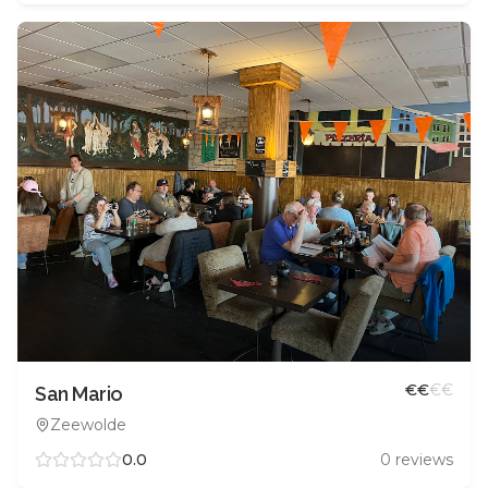
€
€
€
€
San Mario
Zeewolde
0.0
0
reviews