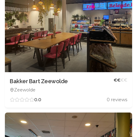
€
€
€
€
Bakker Bart Zeewolde
Zeewolde
0.0
0
reviews