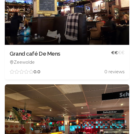
€
€
€
€
Grand café De Mens
Zeewolde
0.0
0
reviews