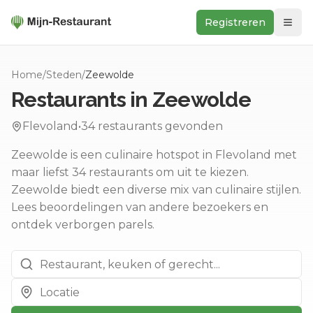
Registreren
Zoeken
Home
/
Steden
/
Zeewolde
In de buurt
Restaurants in
Zeewolde
Ontdek
Flevoland
•
34
restaurants gevonden
Keukens
Zeewolde is een culinaire hotspot in Flevoland met
Foodwall
maar liefst 34 restaurants om uit te kiezen.
Reviews
Zeewolde biedt een diverse mix van culinaire stijlen.
Lees beoordelingen van andere bezoekers en
ontdek verborgen parels.