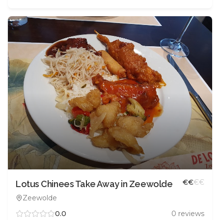
€
€
€
€
Lotus Chinees Take Away in Zeewolde
Zeewolde
0.0
0
reviews