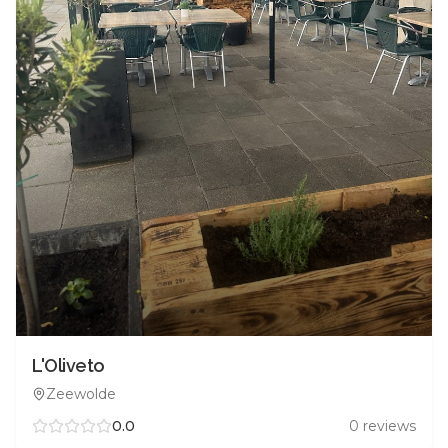
L'Oliveto
Zeewolde
0.0
0
reviews