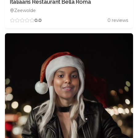
Italiaans Restaurant Bella Roma
Zeewolde
0.0
0
reviews