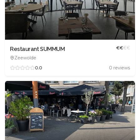
€
€
€
€
Restaurant SUMMUM
Zeewolde
0.0
0
reviews