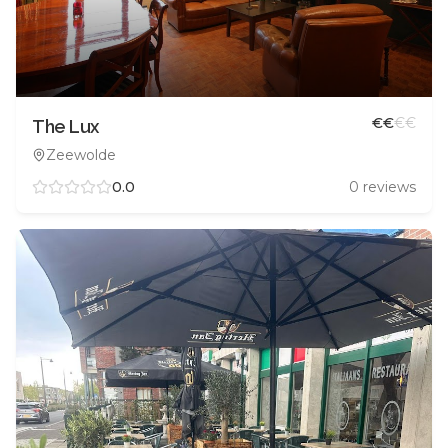
€
€
€
€
The Lux
Zeewolde
0.0
0
reviews