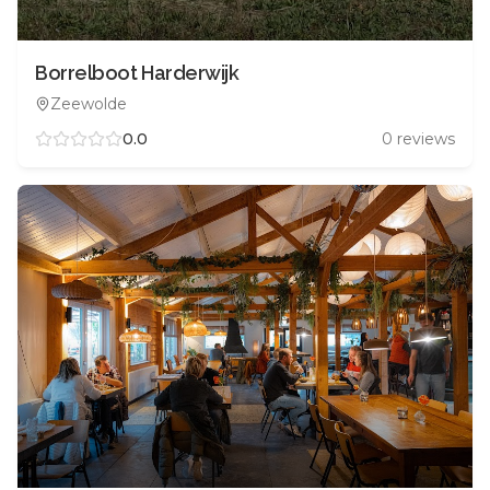
Borrelboot Harderwijk
Zeewolde
0.0
0
reviews