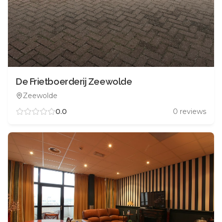
De Frietboerderij Zeewolde
Zeewolde
0.0
0
reviews