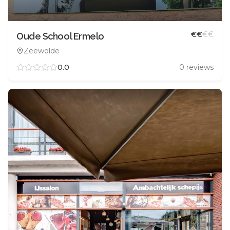
€
€
€
€
Oude School Ermelo
Zeewolde
0.0
0
reviews