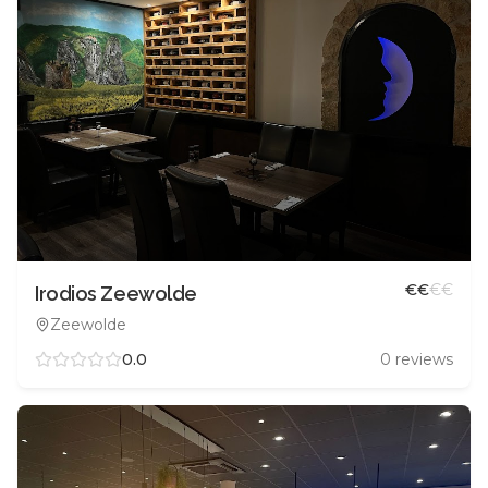
€
€
€
€
Irodios Zeewolde
Zeewolde
0.0
0
reviews