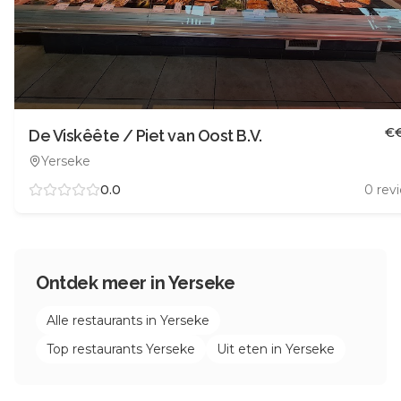
€
De Viskêête / Piet van Oost B.V.
Yerseke
0.0
0
rev
Ontdek meer in
Yerseke
Alle restaurants in
Yerseke
Top restaurants
Yerseke
Uit eten in
Yerseke