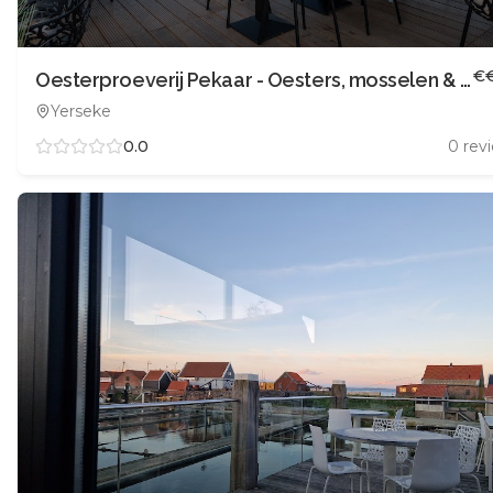
€
Oesterproeverij Pekaar - Oesters, mosselen & meer
Yerseke
0.0
0
rev