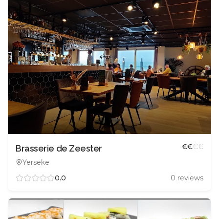
€
€
€
€
Brasserie de Zeester
Yerseke
0.0
0
reviews