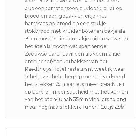
voor 2x 12utje we kozen voor het vlees
dus een tomatensoepje , vleeskroket op
brood en een gebakken eitje met
ham/kaas op brood en een stukje
stokbrood met kruidenboter en bakje sla
🥬 en mosterd in een zakje mijn review van
het eten is mocht wat spannender!
Zeeuwse parel paviljoen als voormalige
ontbijtchef/banketbakker van het
Raedthuys Hotel restaurant weet ik waar
ik het over heb , begrijp me niet verkeerd
het is lekker 😋 maar iets meer creativiteit
op bord en meer stiptheid met het komen
van het eten/lunch 35min vind iets telang
maar nogmaals lekkere lunch 12utje 🙏👍