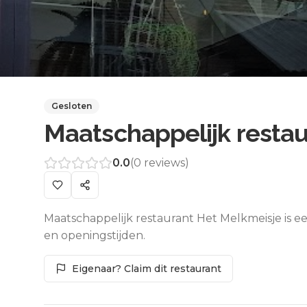
Gesloten
Maatschappelijk resta
0.0
(
0
reviews)
Maatschappelijk restaurant Het Melkmeisje is ee
en openingstijden.
Eigenaar? Claim dit restaurant