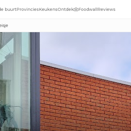
de buurt
Provincies
Keukens
Ontdek
Foodwall
Reviews
isje