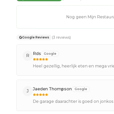
Nog geen Mijn Restaura
(
3
reviews
)
Google Reviews
Rds
Google
R
Heel gezellig, heerlijk eten en mega vr
Jaeden Thompson
Google
J
De garage daarachter is goed on jonkos 