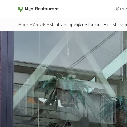
In 
Home
/
Yerseke
/
Maatschappelijk restaurant Het Melkme