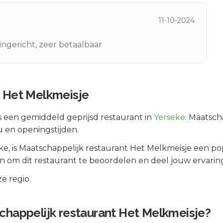
11-10-2024
ingericht, zeer betaalbaar
t Het Melkmeisje
s een
gemiddeld geprijsd
restaurant in
Yerseke
.
Maatscha
u en openingstijden.
ke
, is
Maatschappelijk restaurant Het Melkmeisje
een pop
 om dit restaurant te beoordelen en deel jouw ervarin
e regio.
chappelijk restaurant Het Melkmeisje
?