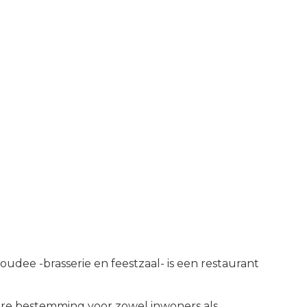
houdee -brasserie en feestzaal- is een restaurant
re bestemming voor zowel inwoners als