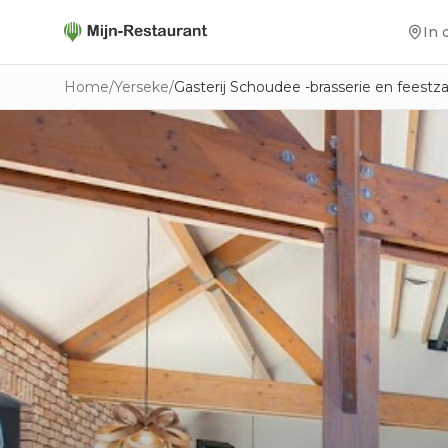
In 
Home
/
Yerseke
/
Gasterij Schoudee -brasserie en feestza