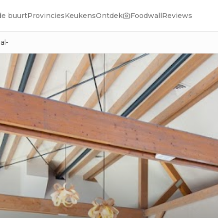
de buurt
Provincies
Keukens
Ontdek
Foodwall
Reviews
al-