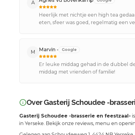
Agnes Vd Bovenkamp
Google
A
Heerlijk met nichtje een high tea gedaan
eten, sfeer was goed, regelmatig een v
Marvin -
Google
M
Er leuke middag gehad in de dubbel de
middag met vrienden of familie!
Over
Gasterij Schoudee -brasseri
Gasterij Schoudee -brasserie en feestzaal-
i
in Yerseke. Bekijk onze reviews, menu en openin
Gelegen aan
Schoudeeweg 1
, 4424 NB
Yerseke
,