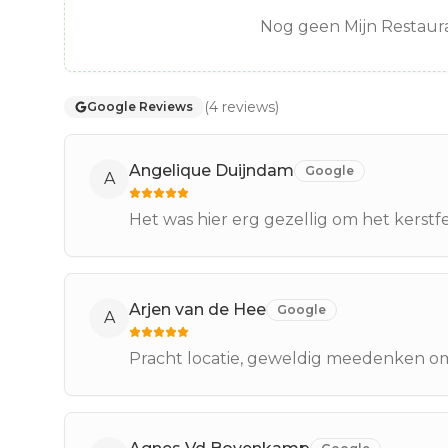
Nog geen Mijn Restaura
(
4
reviews
)
Google Reviews
Angelique Duijndam
Google
A
Het was hier erg gezellig om het kerstf
Arjen van de Hee
Google
A
Pracht locatie, geweldig meedenken om