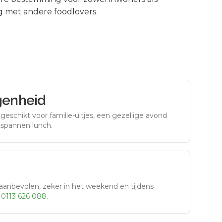
g met andere foodlovers.
genheid
eschikt voor familie-uitjes, een gezellige avond
tspannen lunch.
aanbevolen, zeker in het weekend en tijdens
r
0113 626 088
.