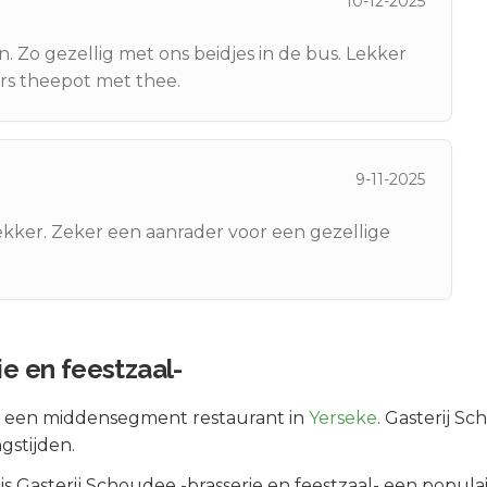
10-12-2025
. Zo gezellig met ons beidjes in de bus. Lekker
ers theepot met thee.
9-11-2025
kker. Zeker een aanrader voor een gezellige
e en feestzaal-
s een
middensegment
restaurant in
Yerseke
.
Gasterij Sc
gstijden.
 is
Gasterij Schoudee -brasserie en feestzaal-
een populai