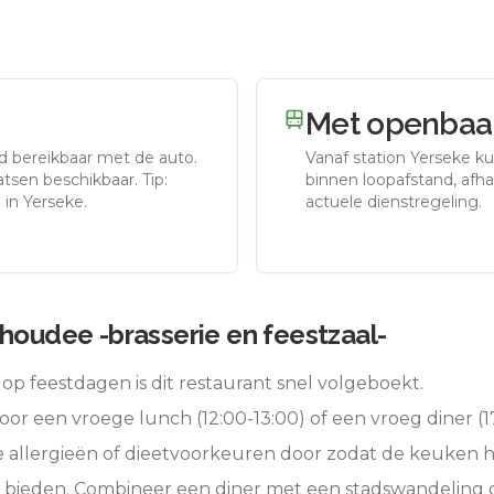
Met openbaar
d bereikbaar met de auto.
Vanaf station
Yerseke
ku
tsen beschikbaar. Tip:
binnen loopafstand, afhan
 in Yerseke.
actuele dienstregeling.
choudee -brasserie en feestzaal-
op feestdagen is dit restaurant snel volgeboekt.
oor een vroege lunch (12:00-13:00) of een vroeg diner (17
e allergieën of dieetvoorkeuren door zodat de keuken 
e bieden. Combineer een diner met een stadswandeling 