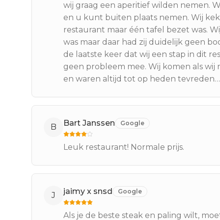
wij graag een aperitief wilden nemen. 
en u kunt buiten plaats nemen. Wij kek
restaurant maar één tafel bezet was. Wi
was maar daar had zij duidelijk geen bo
de laatste keer dat wij een stap in dit r
geen probleem mee. Wij komen als wij m
en waren altijd tot op heden tevreden…
Bart Janssen
Google
B
Leuk restaurant! Normale prijs.
jaimy x snsd
Google
J
Als je de beste steak en paling wilt, mo