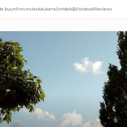
de buurt
Provincies
Keukens
Ontdek
Foodwall
Reviews