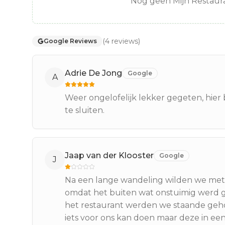
Nog geen Mijn Restaura
(
4
reviews
)
Google Reviews
Adrie De Jong
Google
A
Weer ongelofelijk lekker gegeten, hier 
te sluiten.
Jaap van der Klooster
Google
J
Na een lange wandeling wilden we met 
omdat het buiten wat onstuimig werd g
het restaurant werden we staande geho
iets voor ons kan doen maar deze in ee