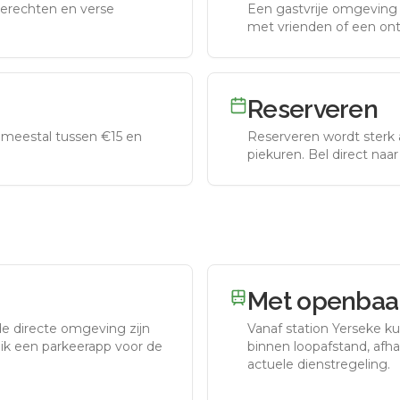
erechten en verse
Een gastvrije omgeving g
met vrienden of een on
Reserveren
meestal tussen €15 en
Reserveren wordt sterk 
piekuren.
Bel direct naa
Met openbaar
de directe omgeving zijn
Vanaf station
Yerseke
ku
uik een parkeerapp voor de
binnen loopafstand, afhan
actuele dienstregeling.