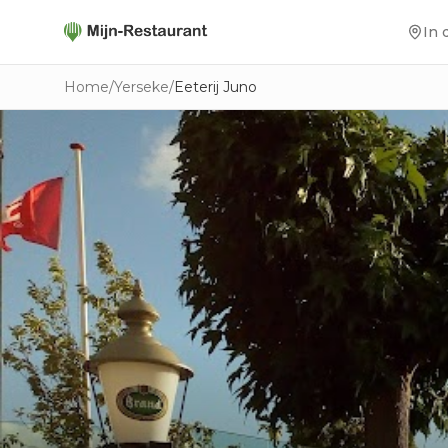
In 
Home
/
Yerseke
/
Eeterij Juno