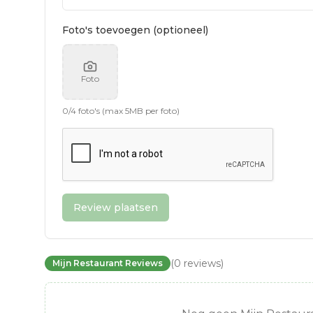
Foto's toevoegen (optioneel)
Foto
0
/
4
foto's (max 5MB per foto)
Review plaatsen
(
0
reviews
)
Mijn Restaurant Reviews