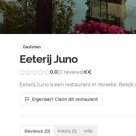
Gesloten
Eeterij Juno
0.0
(
0
reviews)
€€
Eeterij Juno is een restaurant in Yerseke. Bekij
Eigenaar? Claim dit restaurant
Reviews (
0
)
Foto's (
1
)
Info