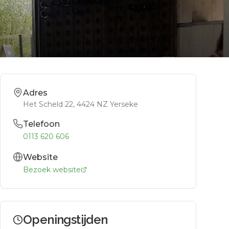
Adres
Het Scheld 22
, 4424 NZ
Yerseke
Telefoon
0113 620 606
Website
Bezoek website
Openingstijden