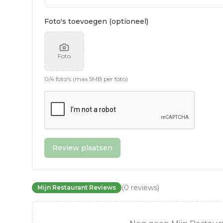
Foto's toevoegen (optioneel)
Foto
0
/
4
foto's (max 5MB per foto)
Review plaatsen
(
0
reviews
)
Mijn Restaurant Reviews