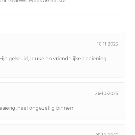
nt reviews. Wees de eerste!
16-11-2025
jn gekruid, leuke en vriendelijke bediening.
26-10-2025
aaierig..heel ongezellig binnen