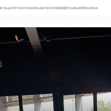
de buurt
Provincies
Keukens
Ontdek
Foodwall
Reviews