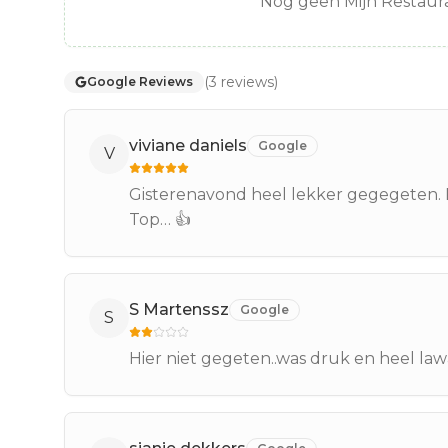
Nog geen Mijn Restaura
(
3
reviews
)
Google Reviews
viviane daniels
Google
V
Gisterenavond heel lekker gegegeten. Fi
Top… 👍
S Martenssz
Google
S
Hier niet gegeten..was druk en heel law