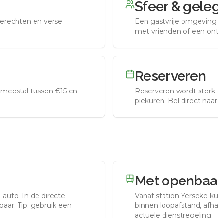
Sfeer & gele
erechten en verse
Een gastvrije omgeving g
met vrienden of een on
Reserveren
meestal tussen €15 en
Reserveren wordt sterk 
piekuren.
Bel direct naa
Met openbaar
e auto.
In de directe
Vanaf station
Yerseke
ku
aar. Tip: gebruik een
binnen loopafstand, afhan
actuele dienstregeling.