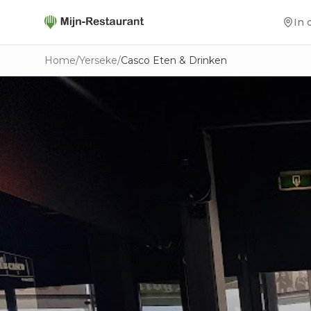
In 
Home
/
Yerseke
/
Casco Eten & Drinken