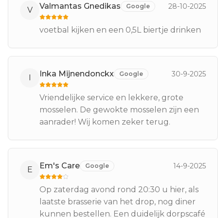
Valmantas Gnedikas
28-10-2025
Google
V
voetbal kijken en een 0,5L biertje drinken
Inka Mijnendonckx
30-9-2025
Google
I
Vriendelijke service en lekkere, grote
mosselen. De gewokte mosselen zijn een
aanrader! Wij komen zeker terug.
Em's Care
14-9-2025
Google
E
Op zaterdag avond rond 20:30 u hier, als
laatste brasserie van het drop, nog diner
kunnen bestellen. Een duidelijk dorpscafé