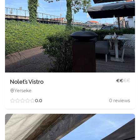
€
€
€
€
Nolet’s Vistro
Yerseke
0.0
0
reviews