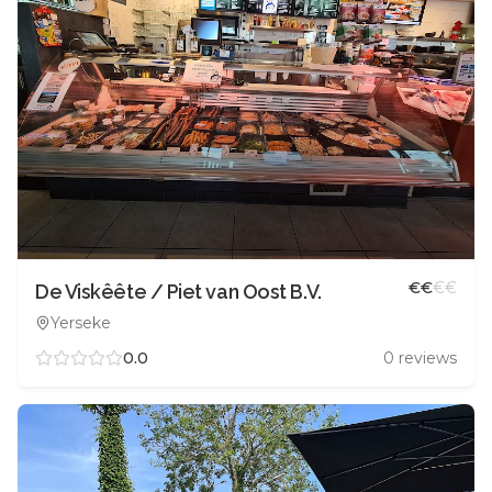
€
€
€
€
De Viskêête / Piet van Oost B.V.
Yerseke
0.0
0
reviews