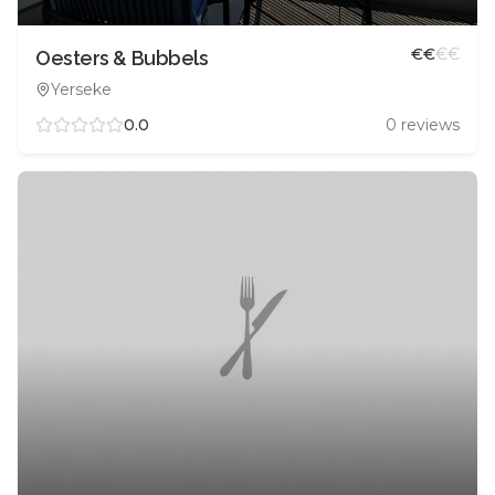
€
€
€
€
Oesters & Bubbels
Yerseke
0.0
0
reviews