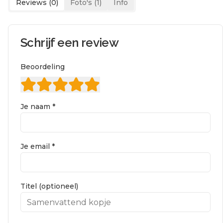
Reviews (
0
)
Foto's (
1
)
Info
Schrijf een review
Beoordeling
Je naam *
Je email *
Titel (optioneel)