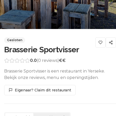
Gesloten
Brasserie Sportvisser
0.0
(
0
reviews)
€€
Brasserie Sportvisser is een restaurant in Yerseke.
Bekijk onze reviews, menu en openingstijden.
Eigenaar? Claim dit restaurant