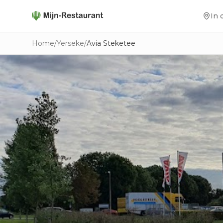
In 
Home
/
Yerseke
/
Avia Steketee