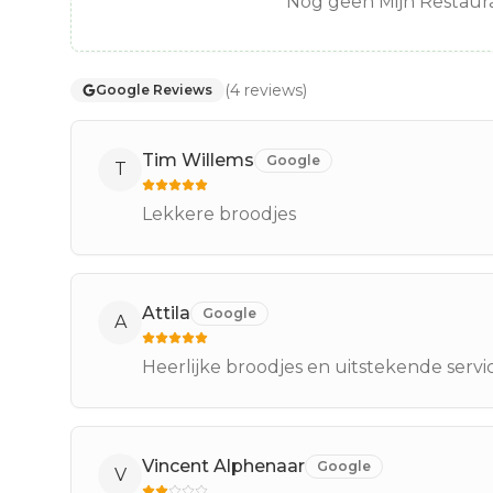
Nog geen Mijn Restaura
(
4
reviews
)
Google Reviews
Tim Willems
Google
T
Lekkere broodjes
Attila
Google
A
Heerlijke broodjes en uitstekende servi
Vincent Alphenaar
Google
V