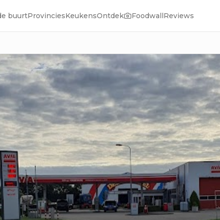
de buurt
Provincies
Keukens
Ontdek
Foodwall
Reviews