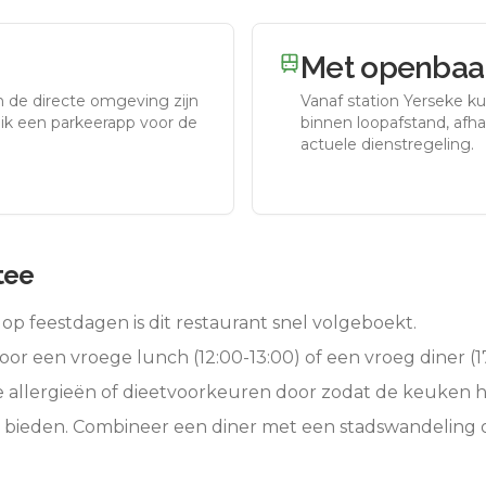
Met openbaar
n de directe omgeving zijn
Vanaf station
Yerseke
ku
uik een parkeerapp voor de
binnen loopafstand, afhan
actuele dienstregeling.
tee
op feestdagen is dit restaurant snel volgeboekt.
oor een vroege lunch (12:00-13:00) of een vroeg diner (17
e allergieën of dieetvoorkeuren door zodat de keuken 
e bieden. Combineer een diner met een stadswandeling 