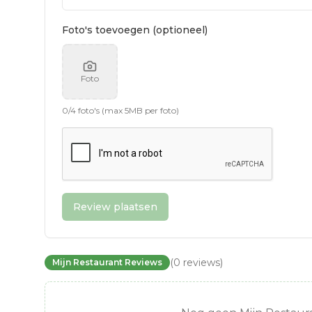
Foto's toevoegen (optioneel)
Foto
0
/
4
foto's (max 5MB per foto)
Review plaatsen
(
0
reviews
)
Mijn Restaurant Reviews