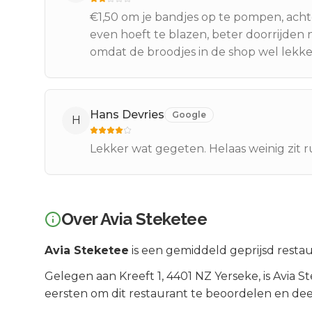
€1,50 om je bandjes op te pompen, acht
even hoeft te blazen, beter doorrijden n
omdat de broodjes in de shop wel lekker
Hans Devries
Google
H
Lekker wat gegeten. Helaas weinig zit r
Over
Avia Steketee
Avia Steketee
is een
gemiddeld geprijsd
restau
Gelegen aan
Kreeft 1
, 4401 NZ
Yerseke
, is
Avia S
eersten om dit restaurant te beoordelen en dee