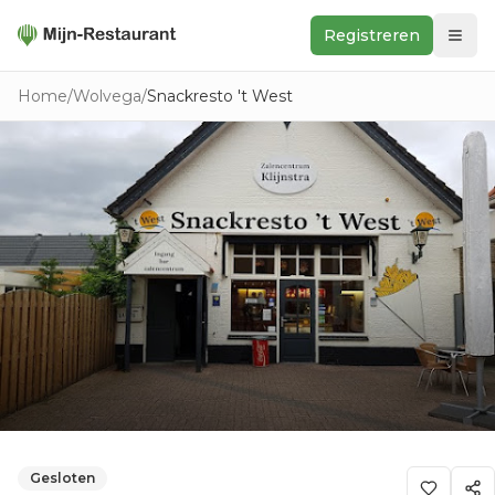
Registreren
Zoeken
Home
/
Wolvega
/
Snackresto 't West
In de buurt
Ontdek
Keukens
Foodwall
Reviews
Gesloten