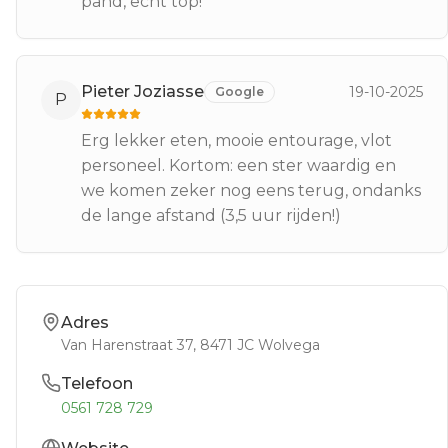
pand, echt top!
Pieter Joziasse
19-10-2025
Google
P
Erg lekker eten, mooie entourage, vlot
personeel. Kortom: een ster waardig en
we komen zeker nog eens terug, ondanks
de lange afstand (3,5 uur rijden!)
Adres
Van Harenstraat 37
, 8471 JC
Wolvega
Telefoon
0561 728 729