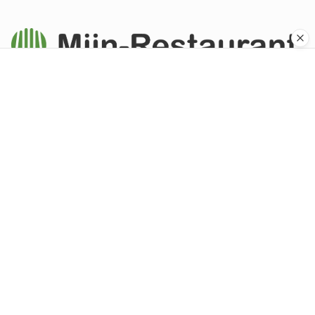
Ontdek de beste restaurants in Nederland. Van gezellige
eetcafés tot sterrenrestaurants.
Ontdek
Populaire steden
Alle keukens
Nieuw toegevoegd
Top beoordeeld