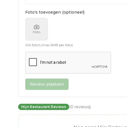
Foto's toevoegen (optioneel)
Foto
0
/
4
foto's (max 5MB per foto)
Review plaatsen
(
0
reviews
)
Mijn Restaurant Reviews