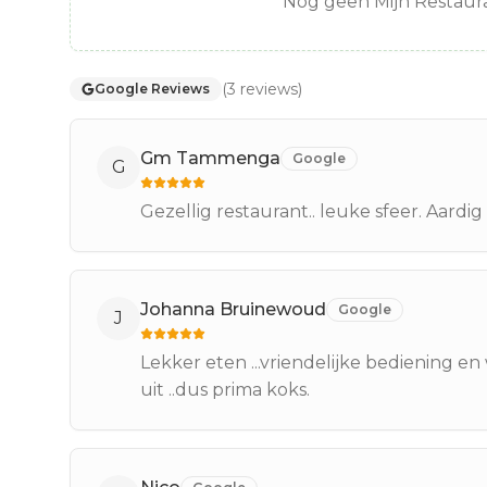
Nog geen Mijn Restaura
(
3
reviews
)
Google Reviews
Gm Tammenga
Google
G
Gezellig restaurant.. leuke sfeer. Aardi
Johanna Bruinewoud
Google
J
Lekker eten ...vriendelijke bediening e
uit ..dus prima koks.