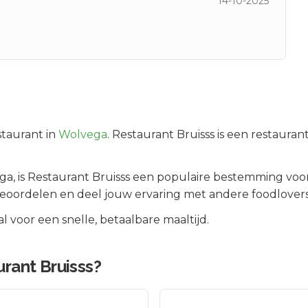
14-10-2025
taurant in
Wolvega
.
Restaurant Bruisss is een restauran
ga
, is
Restaurant Bruisss
een populaire bestemming voor
beoordelen en deel jouw ervaring met andere foodlovers
 voor een snelle, betaalbare maaltijd.
rant Bruisss
?