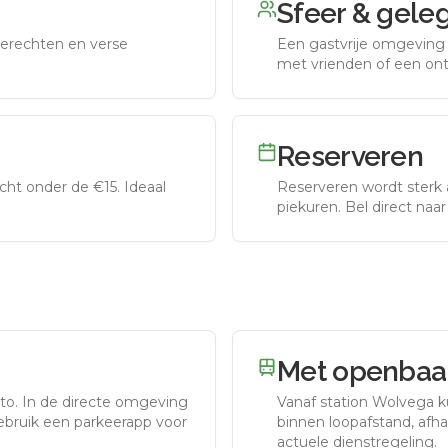
Sfeer & gele
erechten en verse
Een gastvrije omgeving g
met vrienden of een on
Reserveren
ht onder de €15. Ideaal
Reserveren wordt sterk 
piekuren.
Bel direct naa
Met openbaar
to.
In de directe omgeving
Vanaf station
Wolvega
k
gebruik een parkeerapp voor
binnen loopafstand, afhan
actuele dienstregeling.