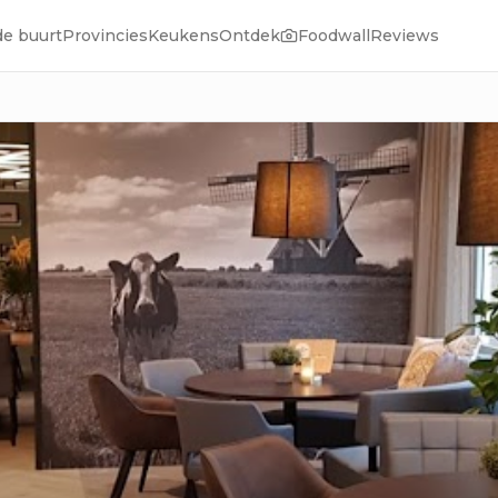
de buurt
Provincies
Keukens
Ontdek
Foodwall
Reviews