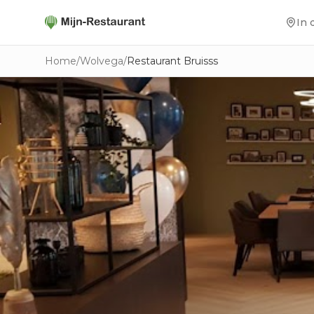
In 
Home
/
Wolvega
/
Restaurant Bruisss