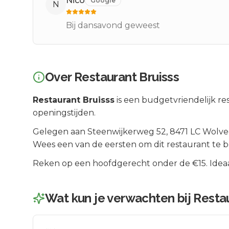
Nico
Google
N
Bij dansavond geweest
Over
Restaurant Bruisss
Restaurant Bruisss
is een
budgetvriendelijk
res
openingstijden.
Gelegen aan
Steenwijkerweg 52
, 8471 LC
Wolve
Wees een van de eersten om dit restaurant te 
Reken op een hoofdgerecht onder de €15. Ideaal
Wat kun je verwachten bij
Restau