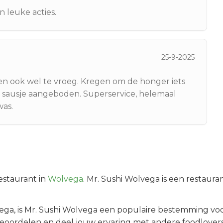
n leuke acties.
25-9-2025
ren ook wel te vroeg. Kregen om de honger iets
en sausje aangeboden. Superservice, helemaal
was.
estaurant in
Wolvega
.
Mr. Sushi Wolvega is een restaura
ega
, is
Mr. Sushi Wolvega
een populaire bestemming voo
beoordelen en deel jouw ervaring met andere foodlovers