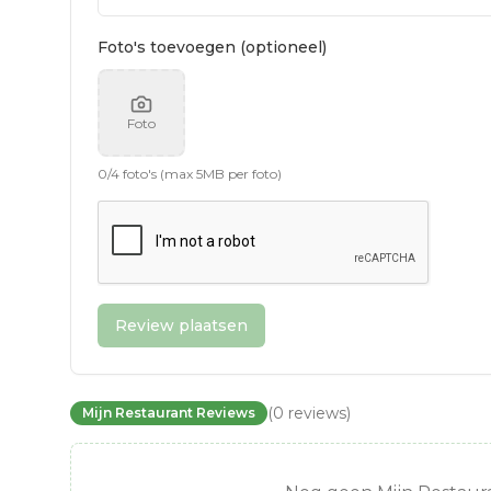
Foto's toevoegen (optioneel)
Foto
0
/
4
foto's (max 5MB per foto)
Review plaatsen
(
0
reviews
)
Mijn Restaurant Reviews