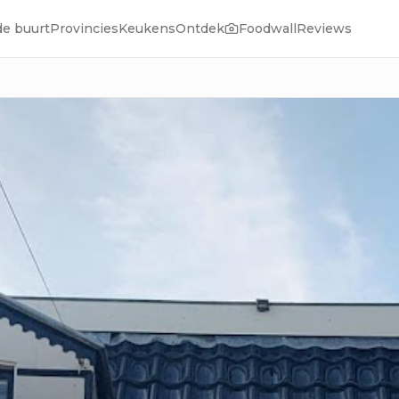
de buurt
Provincies
Keukens
Ontdek
Foodwall
Reviews