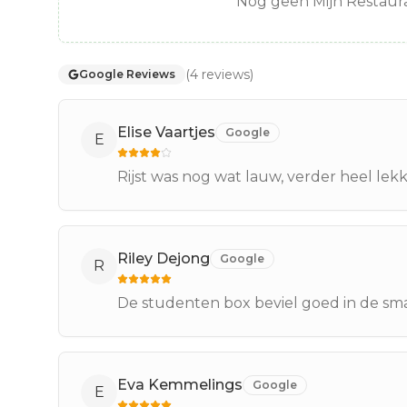
Nog geen Mijn Restaura
(
4
reviews
)
Google Reviews
Elise Vaartjes
Google
E
Rijst was nog wat lauw, verder heel lekk
Riley Dejong
Google
R
De studenten box beviel goed in de sm
Eva Kemmelings
Google
E