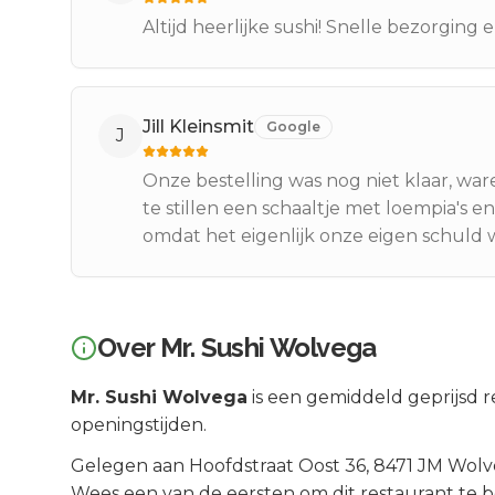
Altijd heerlijke sushi! Snelle bezorging e
Jill Kleinsmit
Google
J
Onze bestelling was nog niet klaar, wa
te stillen een schaaltje met loempia's 
omdat het eigenlijk onze eigen schuld 
Over
Mr. Sushi Wolvega
Mr. Sushi Wolvega
is een
gemiddeld geprijsd
r
openingstijden.
Gelegen aan
Hoofdstraat Oost 36
, 8471 JM
Wolv
Wees een van de eersten om dit restaurant te 