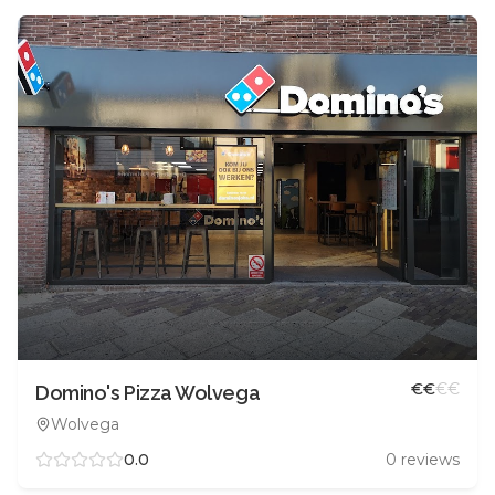
€
€
€
€
Domino's Pizza Wolvega
Wolvega
0.0
0
reviews