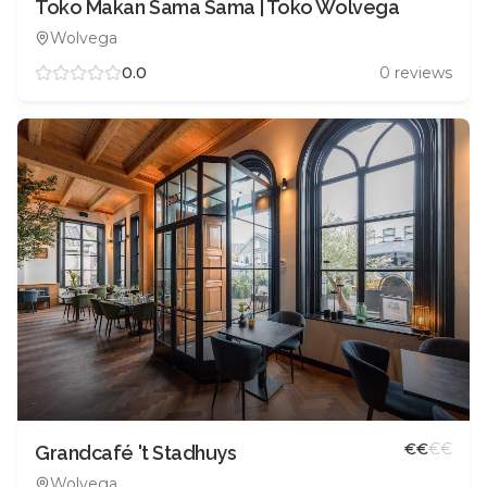
Toko Makan Sama Sama | Toko Wolvega
Wolvega
0.0
0
reviews
€
€
€
€
Grandcafé 't Stadhuys
Wolvega