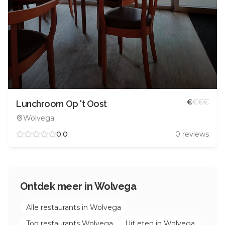
€
€
€
€
Lunchroom Op 't Oost
Wolvega
0.0
0
reviews
Ontdek meer in
Wolvega
Alle restaurants in
Wolvega
Top restaurants
Wolvega
Uit eten in
Wolvega