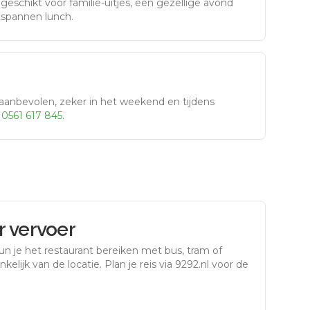
eschikt voor familie-uitjes, een gezellige avond
tspannen lunch.
aanbevolen, zeker in het weekend en tijdens
r
0561 617 845
.
 vervoer
un je het restaurant bereiken met bus, tram of
kelijk van de locatie. Plan je reis via 9292.nl voor de