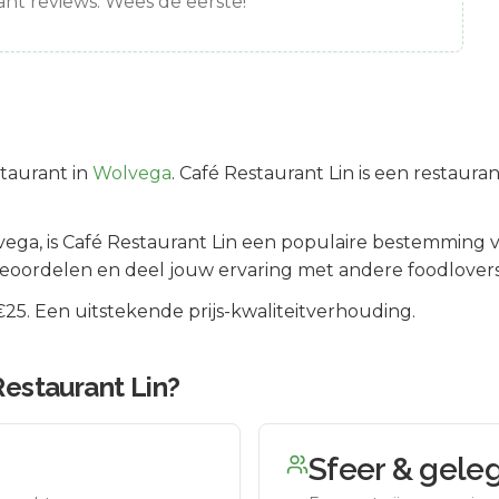
nt reviews. Wees de eerste!
taurant in
Wolvega
.
Café Restaurant Lin is een restaura
vega
, is
Café Restaurant Lin
een populaire bestemming v
beoordelen en deel jouw ervaring met andere foodlovers
5. Een uitstekende prijs-kwaliteitverhouding.
estaurant Lin
?
Sfeer & gele