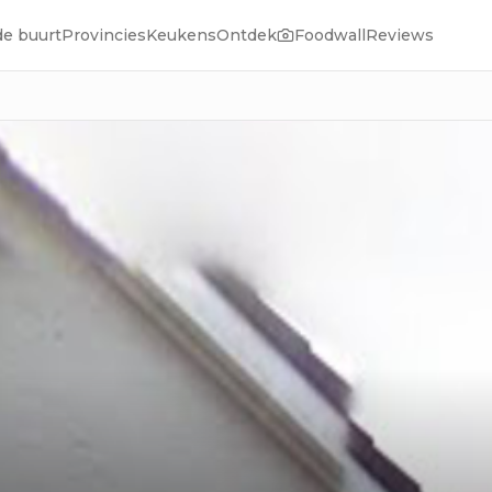
de buurt
Provincies
Keukens
Ontdek
Foodwall
Reviews