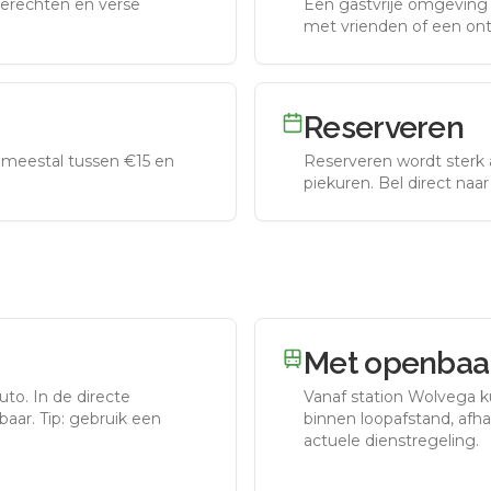
erechten en verse
Een gastvrije omgeving g
met vrienden of een on
Reserveren
meestal tussen €15 en
Reserveren wordt sterk 
piekuren.
Bel direct naa
Met openbaar
auto.
In de directe
Vanaf station
Wolvega
k
aar. Tip: gebruik een
binnen loopafstand, afhan
actuele dienstregeling.