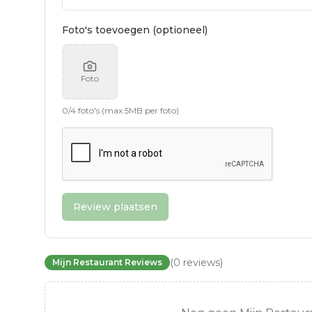
Foto's toevoegen (optioneel)
Foto
0
/
4
foto's (max 5MB per foto)
Review plaatsen
(
0
reviews
)
Mijn Restaurant Reviews