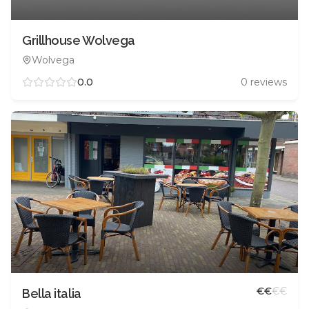
Grillhouse Wolvega
Wolvega
0.0
0
reviews
€
€
€
€
Bella italia