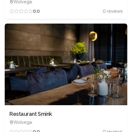
Wolvega
0.0
0
reviews
Restaurant Smink
Wolvega
0.0
0
reviews