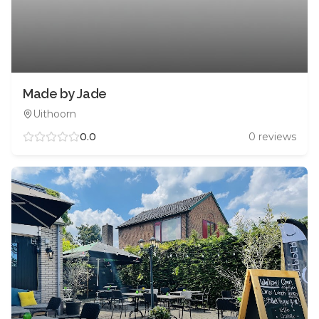
Made by Jade
Uithoorn
0.0
0
reviews