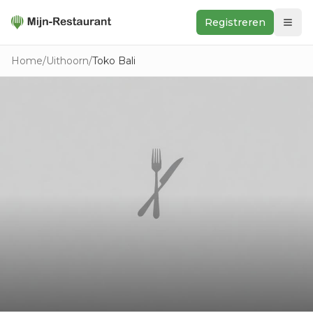
Registreren
Zoeken
Home
/
Uithoorn
/
Toko Bali
In de buurt
Ontdek
Keukens
Foodwall
Reviews