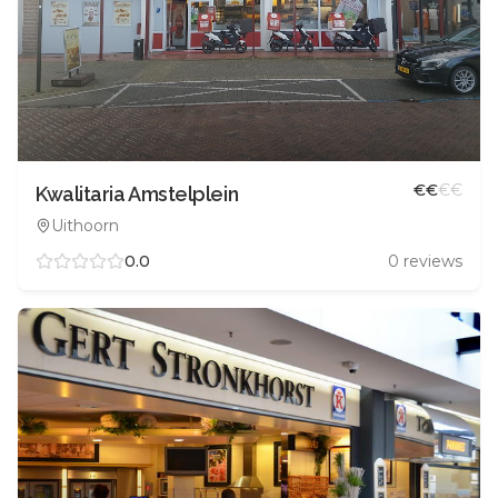
€
€
€
€
Kwalitaria Amstelplein
Uithoorn
0.0
0
reviews