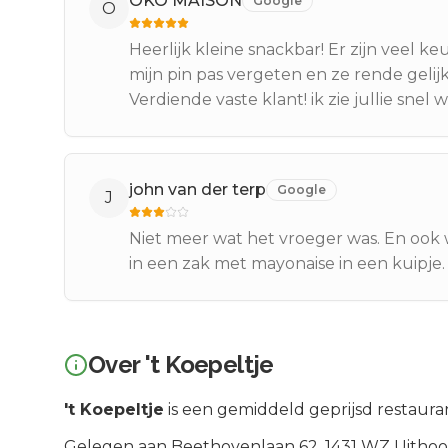
OKO MAISON
Google
O
Heerlijk kleine snackbar! Er zijn veel k
mijn pin pas vergeten en ze rende geli
Verdiende vaste klant! ik zie jullie snel w
john van der terp
Google
J
Niet meer wat het vroeger was. En ook w
in een zak met mayonaise in een kuipje
Over
't Koepeltje
't Koepeltje
is een
gemiddeld geprijsd
restauran
Gelegen aan
Beethovenlaan 62
, 1431 WZ
Uithoo