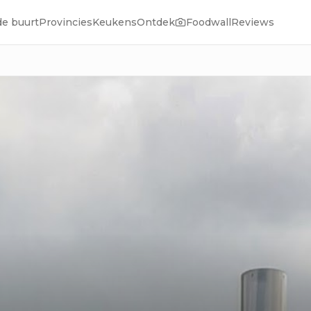
de buurt
Provincies
Keukens
Ontdek
Foodwall
Reviews