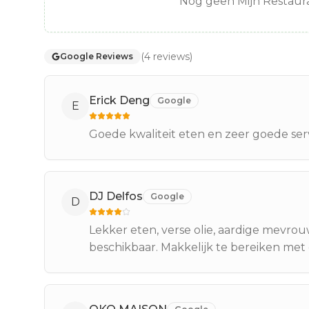
Nog geen Mijn Restaura
(
4
reviews
)
Google Reviews
Erick Deng
Google
E
Goede kwaliteit eten en zeer goede ser
DJ Delfos
Google
D
Lekker eten, verse olie, aardige mevrouw
beschikbaar. Makkelijk te bereiken met 