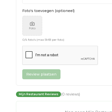
Foto's toevoegen (optioneel)
Foto
0
/
4
foto's (max 5MB per foto)
Review plaatsen
(
0
reviews
)
Mijn Restaurant Reviews