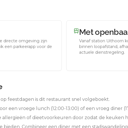
Met openbaar
de directe omgeving zijn
Vanaf station
Uithoorn
ku
uik een parkeerapp voor de
binnen loopafstand, afhan
actuele dienstregeling.
e
op feestdagen is dit restaurant snel volgeboekt.
oor een vroege lunch (12:00-13:00) of een vroeg diner (17
e allergieën of dieetvoorkeuren door zodat de keuken 
te bieden. Combineer een diner met een stadswandeling