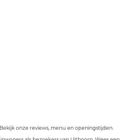
. Bekijk onze reviews, menu en openingstijden.
inwoners als bezoekers van
Uithoorn
.
Wees een