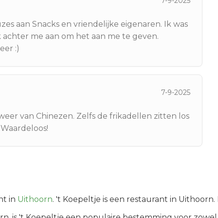
7-9-2025
euzes aan Snacks en vriendelijke eigenaren. Ik was
jk achter me aan om het aan me te geven.
eer :)
7-9-2025
eer van Chinezen. Zelfs de frikadellen zitten los
. Waardeloos!
t in
Uithoorn
.
't Koepeltje is een restaurant in Uithoorn
rn
, is
't Koepeltje
een populaire bestemming voor zowel 