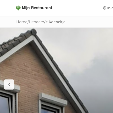
In 
Home
/
Uithoorn
/
't Koepeltje