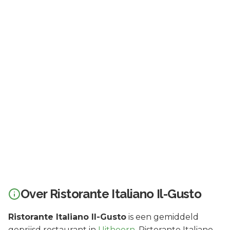
Over
Ristorante Italiano Il-Gusto
Ristorante Italiano Il-Gusto
is een
gemiddeld
geprijsd
restaurant in
Uithoorn
.
Ristorante Italiano