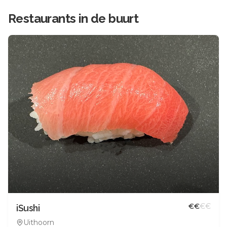
Restaurants in de buurt
€
€
€
€
iSushi
Uithoorn