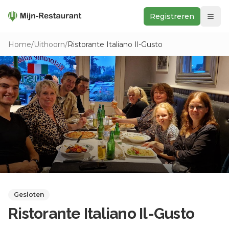
Registreren
Zoeken
Home
/
Uithoorn
/
Ristorante Italiano Il-Gusto
In de buurt
Ontdek
Keukens
Foodwall
Reviews
Gesloten
Ristorante Italiano Il-Gusto