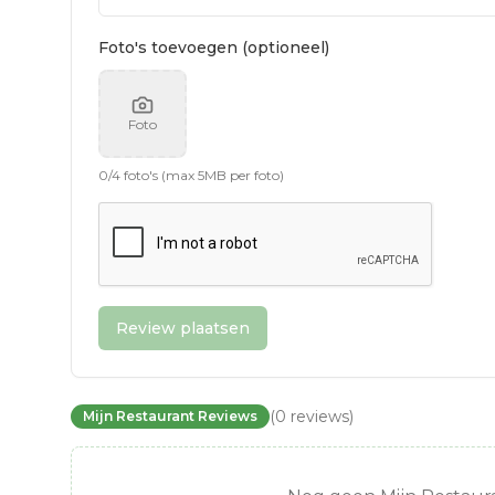
Foto's toevoegen (optioneel)
Foto
0
/
4
foto's (max 5MB per foto)
Review plaatsen
(
0
reviews
)
Mijn Restaurant Reviews