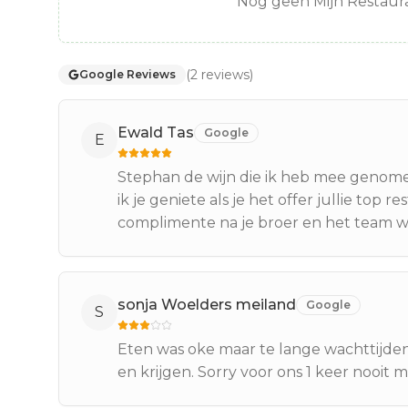
Nog geen Mijn Restaura
(
2
reviews
)
Google Reviews
Ewald Tas
Google
E
Stephan de wijn die ik heb mee genomen
ik je geniete als je het offer jullie to
complimente na je broer en het team was 
sonja Woelders meiland
Google
S
Eten was oke maar te lange wachttijden
en krijgen. Sorry voor ons 1 keer nooit m