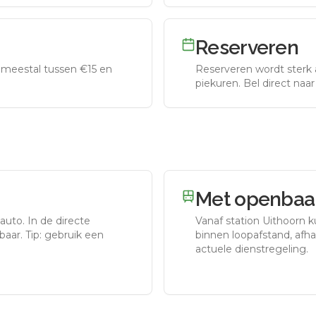
Reserveren
meestal tussen €15 en
Reserveren wordt sterk 
piekuren.
Bel direct naa
Met openbaar
 auto.
In de directe
Vanaf station
Uithoorn
ku
aar. Tip: gebruik een
binnen loopafstand, afhan
actuele dienstregeling.