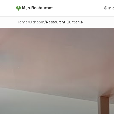
In 
Home
/
Uithoorn
/
Restaurant Burgerlijk