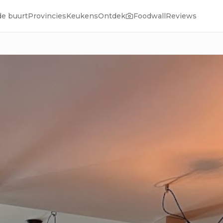
de buurt
Provincies
Keukens
Ontdek
Foodwall
Reviews