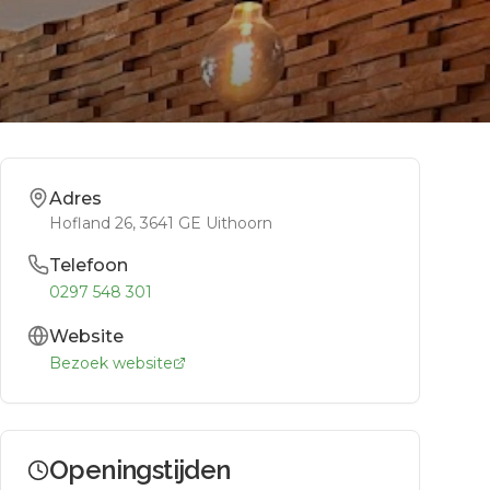
Adres
Hofland 26
, 3641 GE
Uithoorn
Telefoon
0297 548 301
Website
Bezoek website
Openingstijden