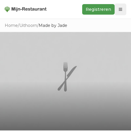
Registreren
Zoeken
Home
/
Uithoorn
/
Made by Jade
In de buurt
Ontdek
Keukens
Foodwall
Reviews