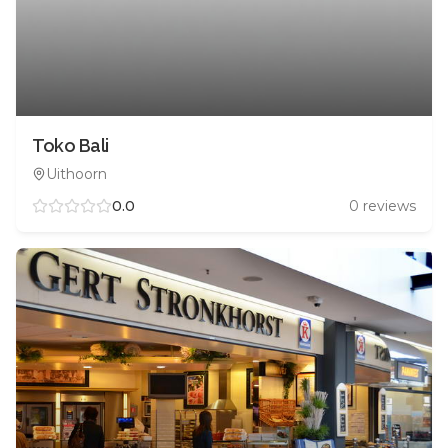
Toko Bali
Uithoorn
0.0
0
reviews