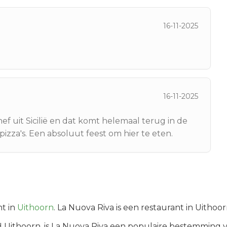
16-11-2025
16-11-2025
f uit Sicilië en dat komt helemaal terug in de
izza's. Een absoluut feest om hier te eten.
t in
Uithoorn
.
La Nuova Riva is een restaurant in Uithoo
H
Uithoorn
, is
La Nuova Riva
een populaire bestemming v