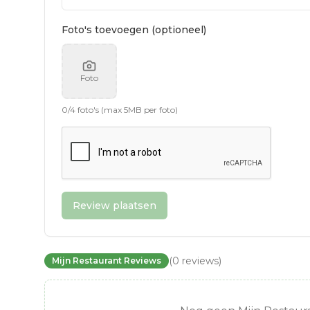
Foto's toevoegen (optioneel)
Foto
0
/
4
foto's (max 5MB per foto)
Review plaatsen
(
0
reviews
)
Mijn Restaurant Reviews