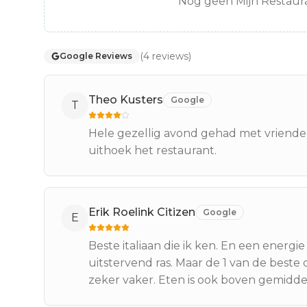
Nog geen Mijn Restaura
(
4
reviews
)
Google Reviews
Theo Kusters
Google
T
Hele gezellig avond gehad met vrienden,
uithoek het restaurant.
Erik Roelink Citizen
Google
E
Beste italiaan die ik ken. En een energie
uitstervend ras. Maar de 1 van de beste
zeker vaker. Eten is ook boven gemiddeld