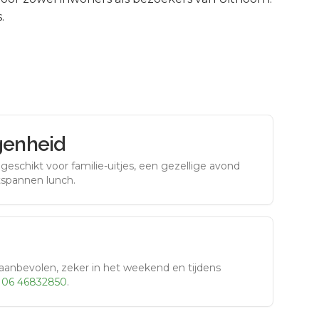
.
genheid
eschikt voor familie-uitjes, een gezellige avond
tspannen lunch.
aanbevolen, zeker in het weekend en tijdens
r
06 46832850
.