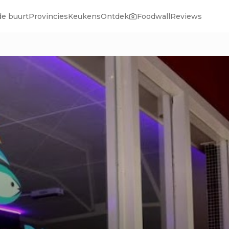
de buurt
Provincies
Keukens
Ontdek
Foodwall
Reviews