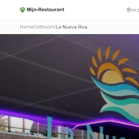
In 
Home
/
Uithoorn
/
La Nuova Riva