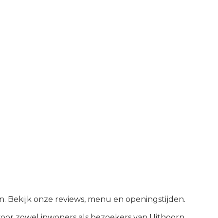
rn. Bekijk onze reviews, menu en openingstijden.
oor zowel inwoners als bezoekers van
Uithoorn
.