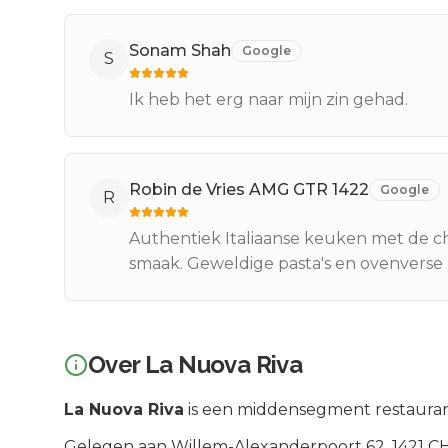
Sonam Shah
Google
S
Ik heb het erg naar mijn zin gehad.
Robin de Vries AMG GTR 1422
Google
R
Authentiek Italiaanse keuken met de che
smaak. Geweldige pasta's en ovenverse p
Over
La Nuova Riva
La Nuova Riva
is een
middensegment
restauran
Gelegen aan
Willem-Alexanderpoort 62
, 1421 C