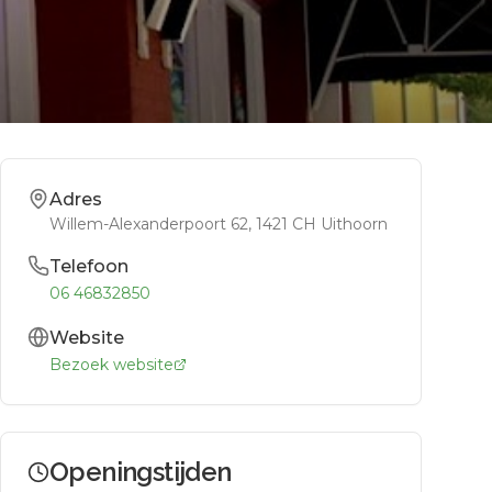
Adres
Willem-Alexanderpoort 62
, 1421 CH
Uithoorn
Telefoon
06 46832850
Website
Bezoek website
Openingstijden