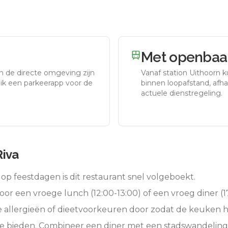
Met openbaar
In de directe omgeving zijn
Vanaf station
Uithoorn
ku
uik een parkeerapp voor de
binnen loopafstand, afhan
actuele dienstregeling.
Riva
op feestdagen is dit restaurant snel volgeboekt.
oor een vroege lunch (12:00-13:00) of een vroeg diner (17
e allergieën of dieetvoorkeuren door zodat de keuken 
te bieden. Combineer een diner met een stadswandeling