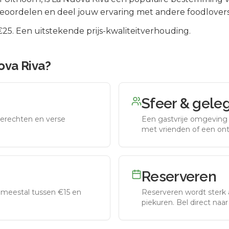
beoordelen en deel jouw ervaring met andere foodlovers
5. Een uitstekende prijs-kwaliteitverhouding.
ova Riva
?
Sfeer & gele
erechten en verse
Een gastvrije omgeving g
met vrienden of een on
Reserveren
meestal tussen €15 en
Reserveren wordt sterk 
piekuren.
Bel direct naa