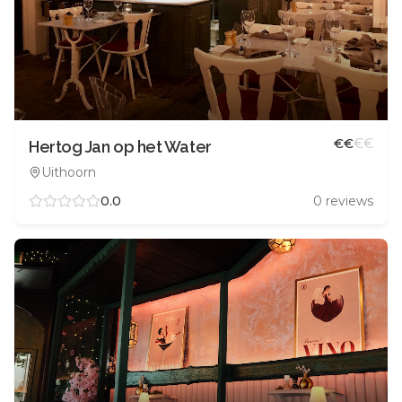
€
€
€
€
Hertog Jan op het Water
Uithoorn
0.0
0
reviews