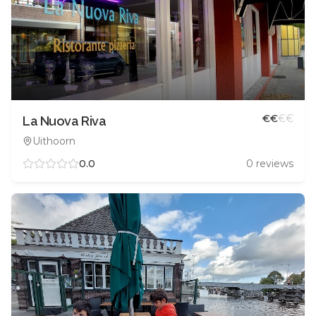
€
€
€
€
La Nuova Riva
Uithoorn
0.0
0
reviews