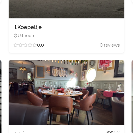
't Koepeltje
Uithoorn
0.0
0
reviews
€
€
€
€