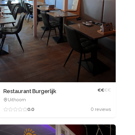
€
€
€
€
Restaurant Burgerlijk
Uithoorn
0.0
0
reviews