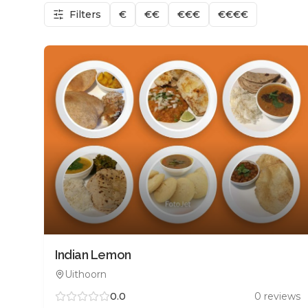
Filters
€
€€
€€€
€€€€
Indian Lemon
Uithoorn
0.0
0
reviews