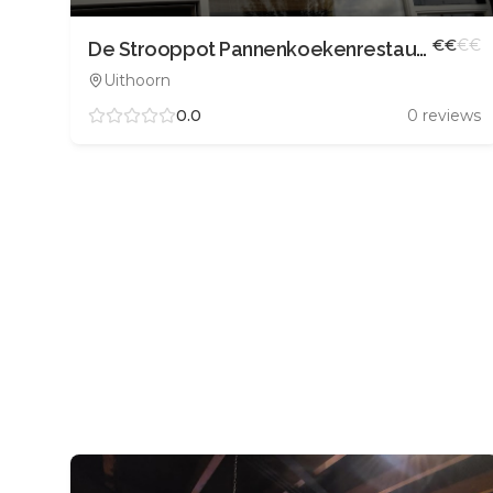
€
€
€
€
De Strooppot Pannenkoekenrestaurant
Uithoorn
0.0
0
reviews