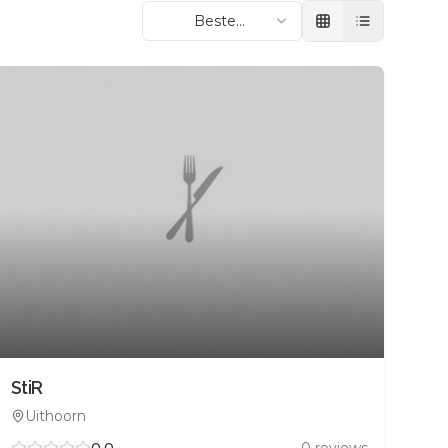
Beste
beoordeling
StiR
Uithoorn
0.0
0
reviews