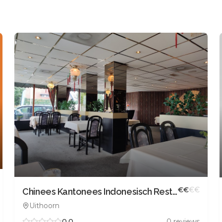
€
€
€
€
Chinees Kantonees Indonesisch Restaurant Oriental Paradise
Uithoorn
0.0
0
reviews