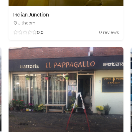
Indian Junction
Uithoorn
0.0
0
reviews