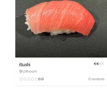
€
€
€
€
iSushi
Uithoorn
0.0
0
reviews