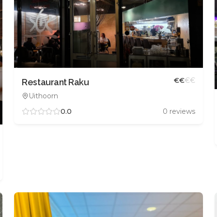
€
€
€
€
Restaurant Raku
Uithoorn
0.0
0
reviews