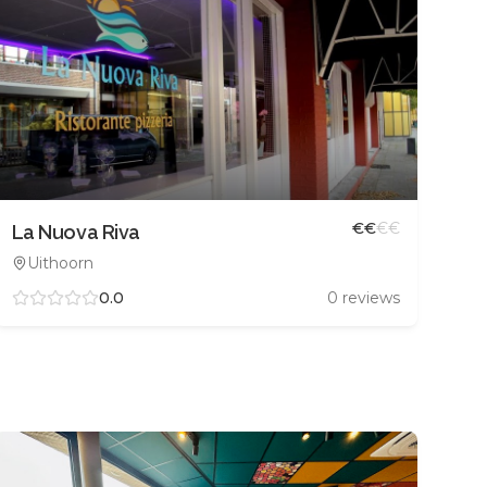
€
€
€
€
La Nuova Riva
Uithoorn
0.0
0
reviews