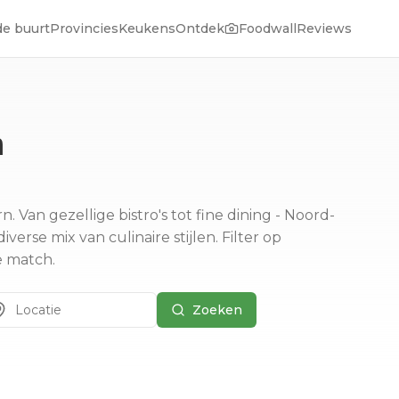
de buurt
Provincies
Keukens
Ontdek
Foodwall
Reviews
n
Van gezellige bistro's tot fine dining - Noord-
verse mix van culinaire stijlen.
Filter op
e match.
Zoeken