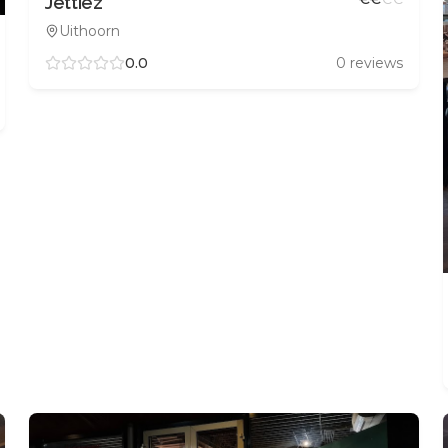
Jettiez
Uithoorn
0.0
0
reviews