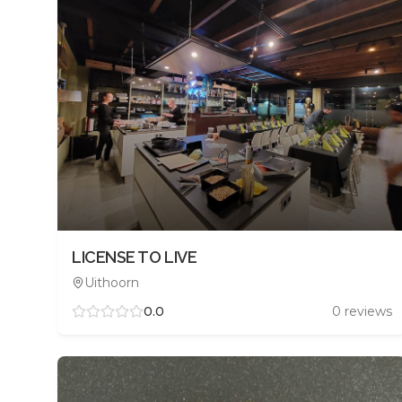
LICENSE TO LIVE
Uithoorn
0.0
0
reviews