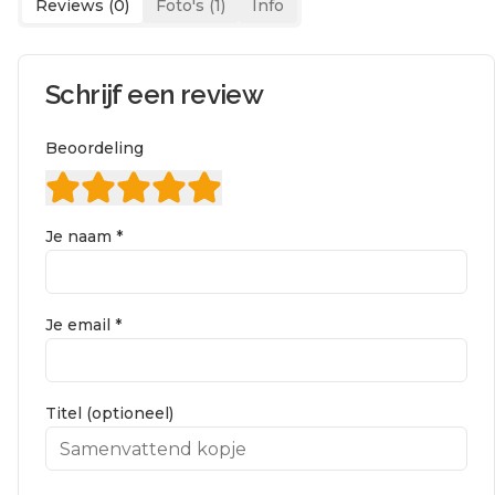
Reviews (
0
)
Foto's (
1
)
Info
Schrijf een review
Beoordeling
Je naam *
Je email *
Titel (optioneel)