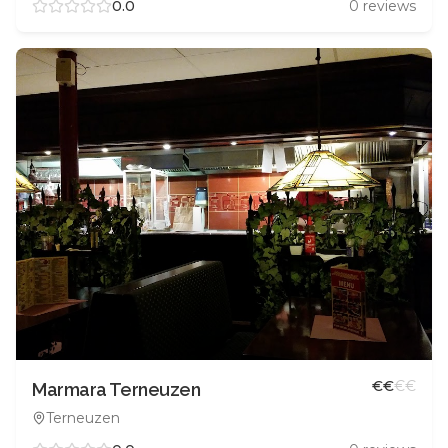
0.0
0
reviews
€
€
€
€
Marmara Terneuzen
Terneuzen