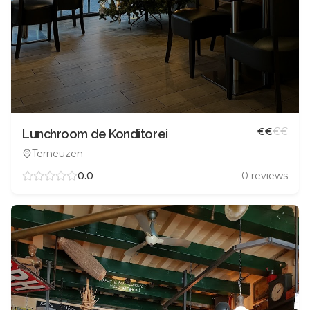
€
€
€
€
Lunchroom de Konditorei
Terneuzen
0.0
0
reviews