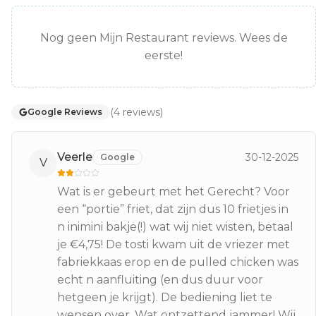
Nog geen Mijn Restaurant reviews. Wees de
eerste!
(
4
reviews
)
Google Reviews
Veerle
30-12-2025
Google
V
Wat is er gebeurt met het Gerecht? Voor
een “portie” friet, dat zijn dus 10 frietjes in
n inimini bakje(!) wat wij niet wisten, betaal
je €4,75! De tosti kwam uit de vriezer met
fabriekkaas erop en de pulled chicken was
echt n aanfluiting (en dus duur voor
hetgeen je krijgt). De bediening liet te
wensen over. Wat ontzettend jammer! Wij