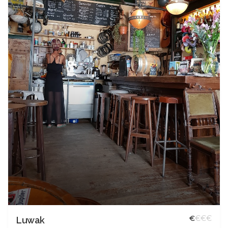
€
€
€
€
Luwak