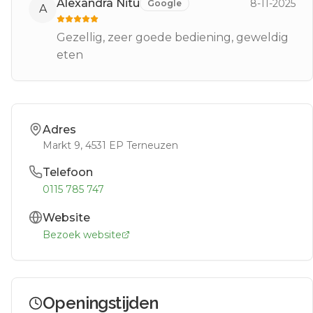
Alexandra Nitu
8-11-2025
Google
A
Gezellig, zeer goede bediening, geweldig
eten
Adres
Markt 9
, 4531 EP
Terneuzen
Telefoon
0115 785 747
Website
Bezoek website
Openingstijden