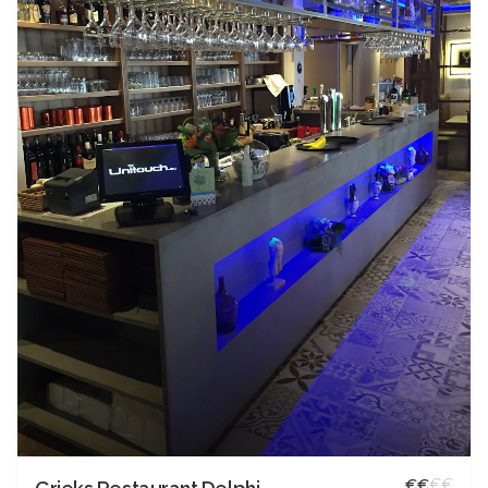
€
€
€
€