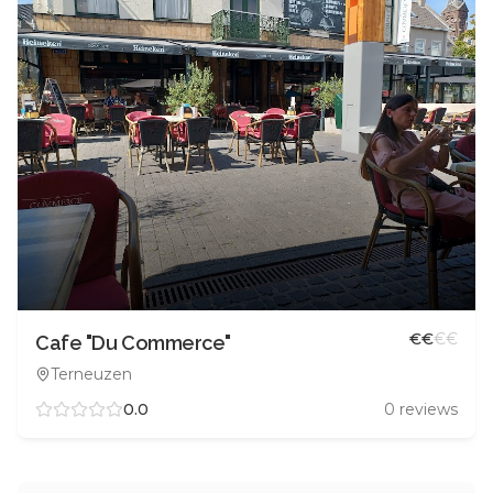
€
€
€
€
Cafe "Du Commerce"
Terneuzen
0.0
0
reviews