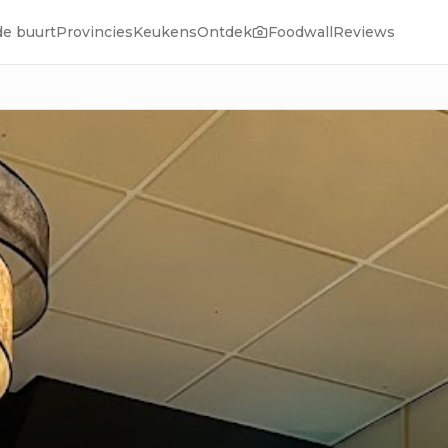
de buurt
Provincies
Keukens
Ontdek
Foodwall
Reviews