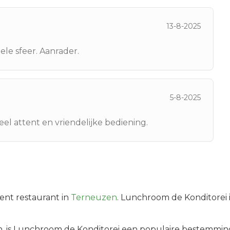
13-8-2025
le sfeer. Aanrader.
5-8-2025
el attent en vriendelijke bediening.
ent
restaurant in
Terneuzen
.
Lunchroom de Konditorei i
n
, is
Lunchroom de Konditorei
een populaire bestemming