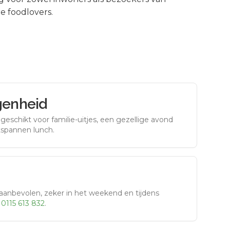
e foodlovers.
genheid
eschikt voor familie-uitjes, een gezellige avond
tspannen lunch.
aanbevolen, zeker in het weekend en tijdens
r
0115 613 832
.