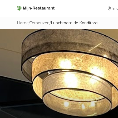
In 
Home
/
Terneuzen
/
Lunchroom de Konditorei