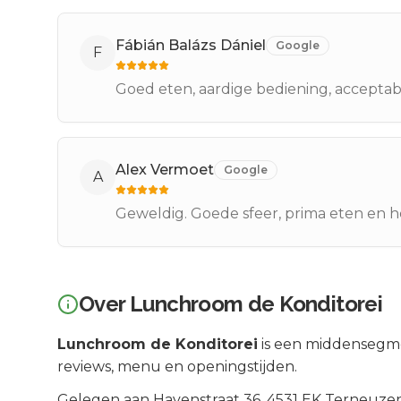
Fábián Balázs Dániel
Google
F
Goed eten, aardige bediening, acceptabe
Alex Vermoet
Google
A
Geweldig. Goede sfeer, prima eten en he
Over
Lunchroom de Konditorei
Lunchroom de Konditorei
is een
middensegm
reviews, menu en openingstijden.
Gelegen aan
Havenstraat 36
, 4531 EK
Terneuze