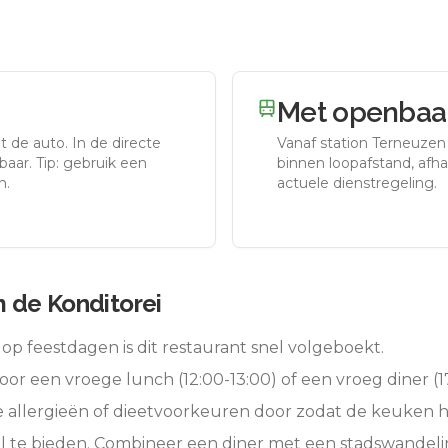
Met openbaar
t de auto.
In de directe
Vanaf station
Terneuzen
aar. Tip: gebruik een
binnen loopafstand, afhan
n.
actuele dienstregeling.
 de Konditorei
op feestdagen is dit restaurant snel volgeboekt.
oor een vroege lunch (12:00-13:00) of een vroeg diner (17
e allergieën of dieetvoorkeuren door zodat de keuken 
l te bieden. Combineer een diner met een stadswandeli