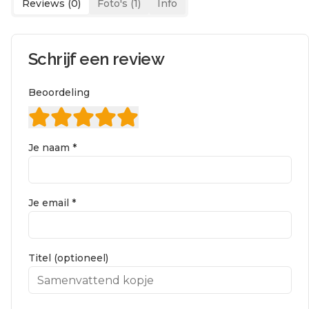
Reviews (
0
)
Foto's (
1
)
Info
Schrijf een review
Beoordeling
Je naam *
Je email *
Titel (optioneel)