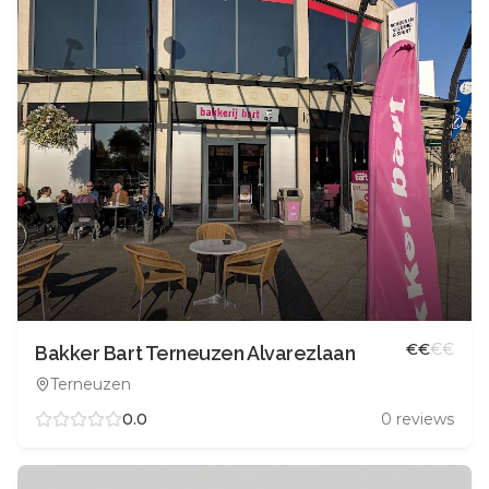
€
€
€
€
Bakker Bart Terneuzen Alvarezlaan
Terneuzen
0.0
0
reviews