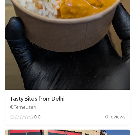
Tasty Bites from Delhi
Terneuzen
0.0
0
reviews