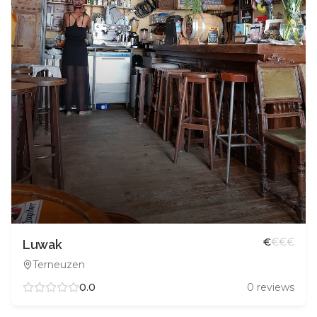
€
€
€
€
Luwak
Terneuzen
0.0
0
reviews