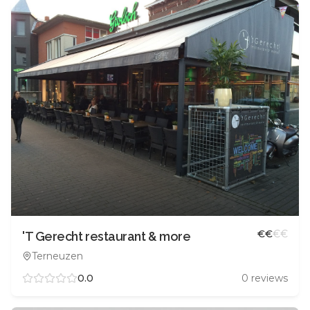
€
€
€
€
'T Gerecht restaurant & more
Terneuzen
0.0
0
reviews