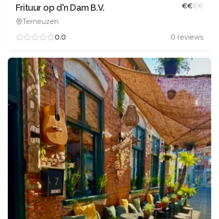
€
€
€
€
Frituur op d'n Dam B.V.
Terneuzen
0.0
0
reviews