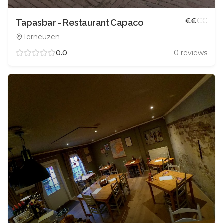
€
€
€
€
Tapasbar - Restaurant Capaco
Terneuzen
0.0
0
reviews