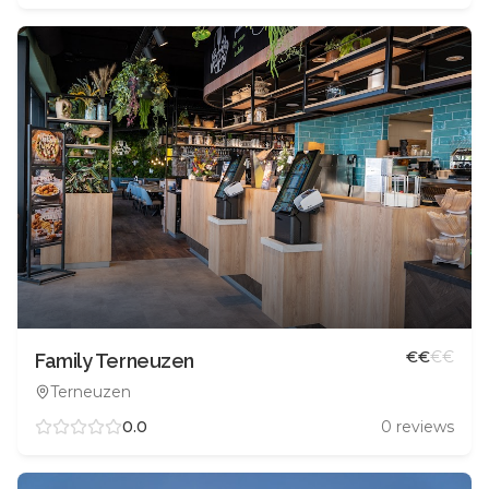
€
€
€
€
Family Terneuzen
Terneuzen
0.0
0
reviews