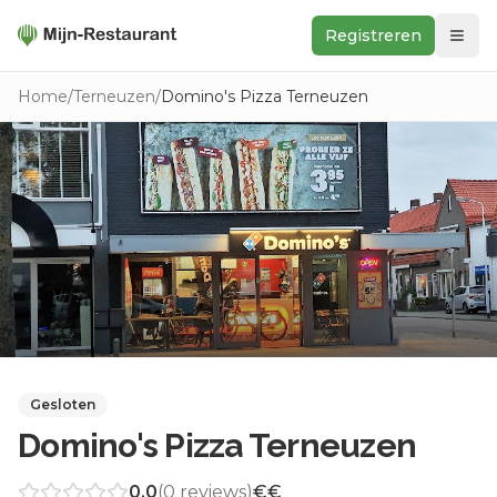
Registreren
Zoeken
Home
/
Terneuzen
/
Domino's Pizza Terneuzen
In de buurt
Ontdek
Keukens
Foodwall
Reviews
Gesloten
Domino's Pizza Terneuzen
0.0
(
0
reviews)
€€