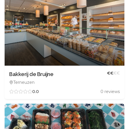
€
€
€
€
Bakkerij de Bruijne
Terneuzen
0.0
0
reviews