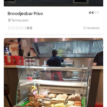
€
€
€
€
Broodjesbar Friso
Terneuzen
0.0
0
reviews