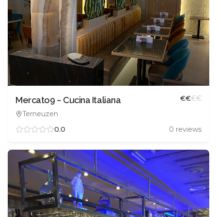
€
€
€
€
Mercato9 ~ Cucina Italiana
Terneuzen
0.0
0
reviews