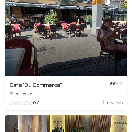
€
€
€
€
Cafe "Du Commerce"
Terneuzen
0.0
0
reviews