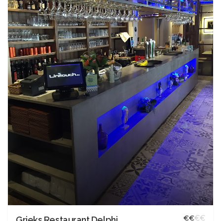
€
€
€
€
Grieks Restaurant Delphi