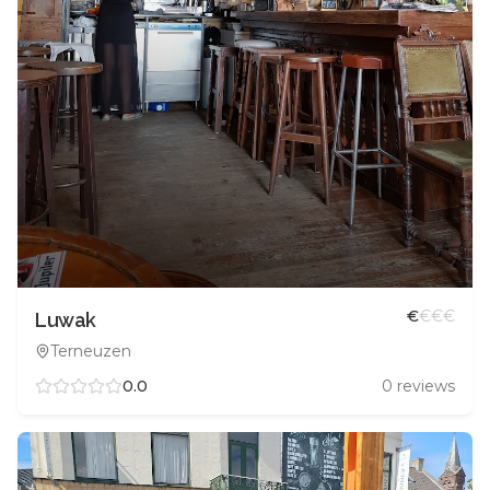
€
€
€
€
Luwak
Terneuzen
0.0
0
reviews