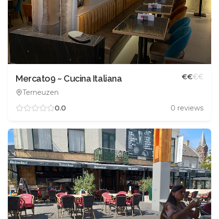
€
€
€
€
Mercato9 ~ Cucina Italiana
Terneuzen
0.0
0
reviews