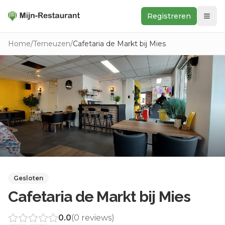
Registreren
Zoeken
Home
/
Terneuzen
/
Cafetaria de Markt bij Mies
In de buurt
Ontdek
Keukens
Foodwall
Reviews
Gesloten
Cafetaria de Markt bij Mies
0.0
(
0
reviews)