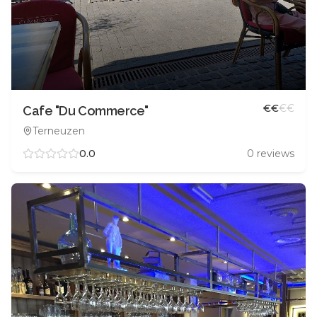
€
€
€
€
Cafe "Du Commerce"
Terneuzen
0.0
0
reviews