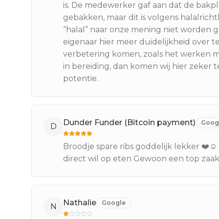
is. De medewerker gaf aan dat de bakp
gebakken, maar dit is volgens halalrich
“halal” naar onze mening niet worden g
eigenaar hier meer duidelijkheid over 
verbetering komen, zoals het werken me
in bereiding, dan komen wij hier zeker 
potentie.
Dunder Funder (Bitcoin payment)
Goog
D
Broodje spare ribs goddelijk lekker ❤️☺️
direct wil op eten Gewoon een top zaak r
Nathalie
Google
N