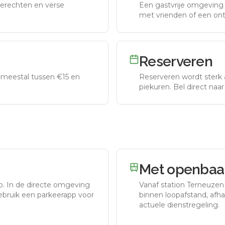
erechten en verse
Een gastvrije omgeving g
met vrienden of een on
Reserveren
meestal tussen €15 en
Reserveren wordt sterk 
piekuren.
Bel direct naa
Met openbaar
o.
In de directe omgeving
Vanaf station
Terneuzen
gebruik een parkeerapp voor
binnen loopafstand, afhan
actuele dienstregeling.