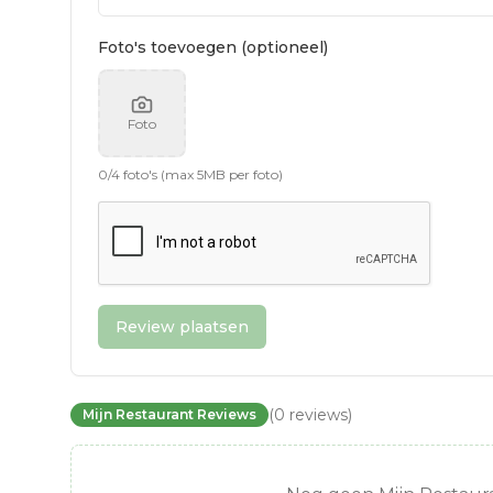
Foto's toevoegen (optioneel)
Foto
0
/
4
foto's (max 5MB per foto)
Review plaatsen
(
0
reviews
)
Mijn Restaurant Reviews