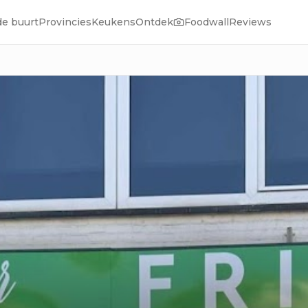
de buurt
Provincies
Keukens
Ontdek
Foodwall
Reviews