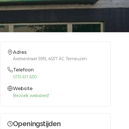
Adres
Axelsestraat 59B
, 4537 AC
Terneuzen
Telefoon
0115 611 630
Website
Bezoek website
Openingstijden