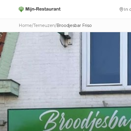
In 
Home
/
Terneuzen
/
Broodjesbar Friso