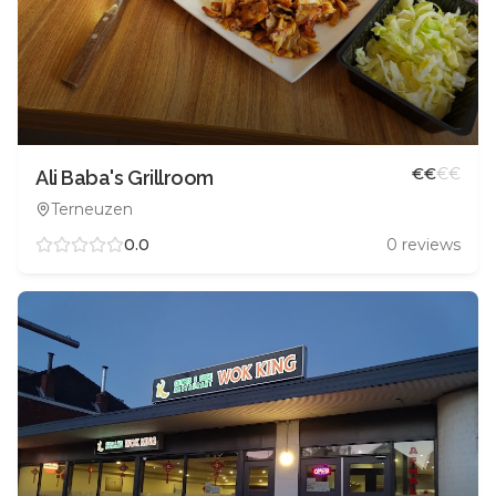
€
€
€
€
Ali Baba's Grillroom
Terneuzen
0.0
0
reviews