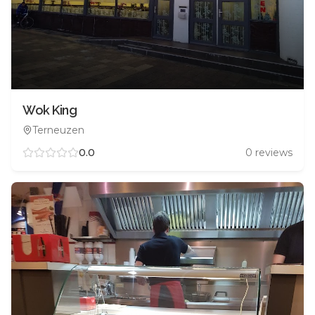
Wok King
Terneuzen
0.0
0
reviews