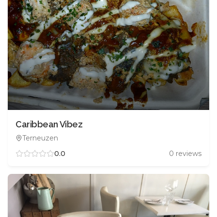
Caribbean Vibez
Terneuzen
0.0
0
reviews