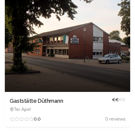
€
€
€
€
Gaststätte Düthmann
Ter Apel
0.0
0
reviews