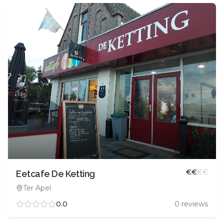
€
€
€
€
Eetcafe De Ketting
Ter Apel
0.0
0
reviews