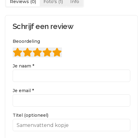
Reviews (
0
)
Foto's (
1
)
Info
Schrijf een review
Beoordeling
Je naam *
Je email *
Titel (optioneel)