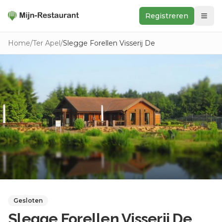
Registreren
Zoeken
Home
/
Ter Apel
/
Slegge Forellen Visserij De
In de buurt
Ontdek
Keukens
Foodwall
Reviews
Gesloten
Slegge Forellen Visserij De