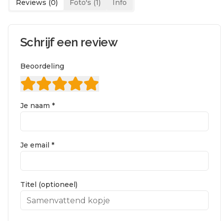
Reviews (
0
)
Foto's (
1
)
Info
Schrijf een review
Beoordeling
Je naam *
Je email *
Titel (optioneel)