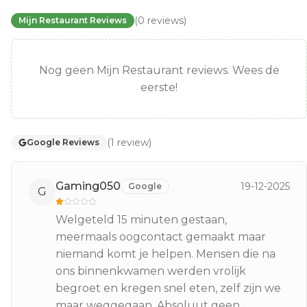
(
0
reviews
)
Mijn Restaurant Reviews
Nog geen Mijn Restaurant reviews. Wees de
eerste!
(
1
review
)
Google Reviews
Gaming050
19-12-2025
Google
G
Welgeteld 15 minuten gestaan,
meermaals oogcontact gemaakt maar
niemand komt je helpen. Mensen die na
ons binnenkwamen werden vrolijk
begroet en kregen snel eten, zelf zijn we
maar weggegaan. Absoluut geen